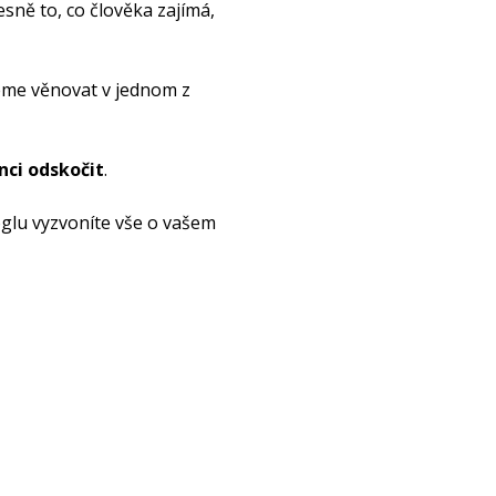
řesně to, co člověka zajímá,
deme věnovat v jednom z
nci odskočit
.
ooglu vyzvoníte vše o vašem