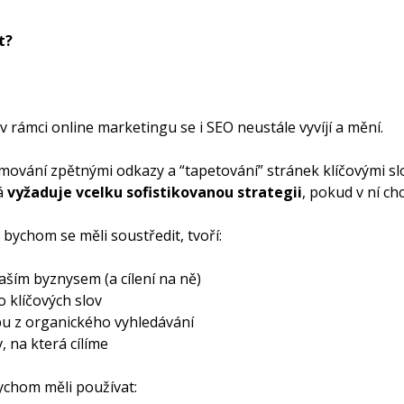
t?
 v rámci online marketingu se i SEO neustále vyvíjí a mění.
ování zpětnými odkazy a “tapetování” stránek klíčovými slo
á
vyžaduje vcelku sofistikovanou strategii
, pokud v ní ch
ý bychom se měli soustředit, tvoří:
aším byznysem (a cílení na ně)
 klíčových slov
u z organického vyhledávání
, na která cílíme
bychom měli používat: