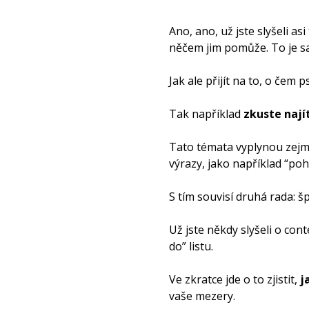
Ano, ano, už jste slyšeli as
něčem jim pomůže. To je s
Jak ale přijít na to, o čem p
Tak například
zkuste nají
Tato témata vyplynou zejmé
výrazy, jako například “po
S tím souvisí druhá rada: šp
Už jste někdy slyšeli o co
do” listu.
Ve zkratce jde o to zjistit,
j
vaše mezery.