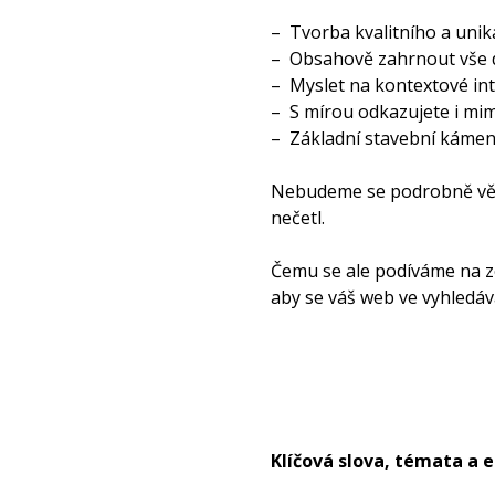
– Tvorba kvalitního a uni
– Obsahově zahrnout vše dů
– Myslet na kontextové int
– S mírou odkazujete i mi
– Základní stavební kámen
Nebudeme se podrobně věnov
nečetl.
Čemu se ale podíváme na zo
aby se váš web ve vyhledáva
Klíčová slova, témata a en