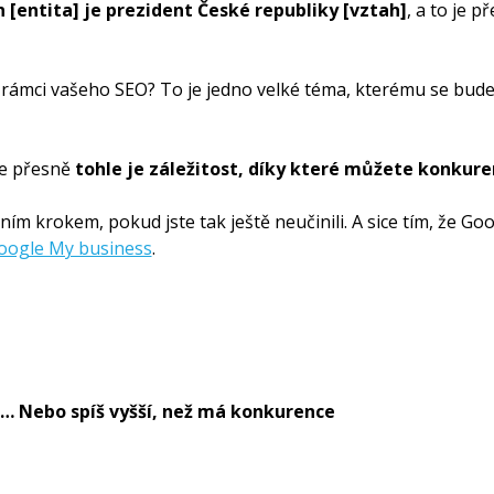
[entita] je prezident České republiky [vztah]
, a to je p
v rámci vašeho SEO? To je jedno velké téma, kterému se bu
 že přesně
tohle je záležitost, díky které můžete konkure
ním krokem, pokud jste tak ještě neučinili. A sice tím, že G
oogle My business
.
i… Nebo spíš vyšší, než má konkurence