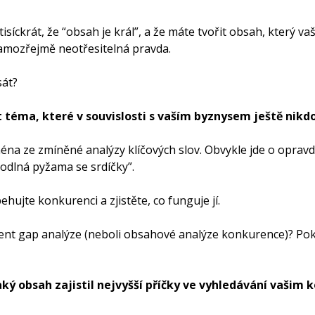
i tisíckrát, že “obsah je král”, a že máte tvořit obsah, který v
amozřejmě neotřesitelná pravda.
sát?
t téma, které v souvislosti s vaším byznysem ještě nikd
na ze zmíněné analýzy klíčových slov. Obvykle jde o opravd
hodlná pyžama se srdíčky”.
ehujte konkurenci a zjistěte, co funguje jí.
ntent gap analýze (neboli obsahové analýze konkurence)? Poku
aký obsah zajistil nejvyšší příčky ve vyhledávání vaši