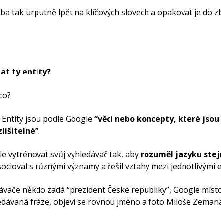
a tak urputně lpět na klíčových slovech a opakovat je do zb
at ty entity?
co?
. Entity jsou podle Google
“věci nebo koncepty, které jsou 
lišitelné”
.
le vytrénovat svůj vyhledávač tak, aby
rozuměl jazyku stej
asocioval s různými významy a řešil vztahy mezi jednotlivými e
dávače někdo zadá “prezident České republiky”, Google místo 
edávaná fráze, objeví se rovnou jméno a foto Miloše Zemana