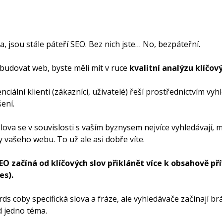
a, jsou stále páteří SEO. Bez nich jste… No, bezpáteřní.
 budovat web, byste měli mít v ruce
kvalitní analýzu klíčový
nciální klienti (zákazníci, uživatelé) řeší prostřednictvím v
ení.
lova se v souvislosti s vaším byznysem nejvíce vyhledávají, m
y vašeho webu. To už ale asi dobře víte.
EO začíná od klíčových slov přiklánět více k obsahově 
es).
s coby specifická slova a fráze, ale vyhledávače začínají brát
d jedno téma.