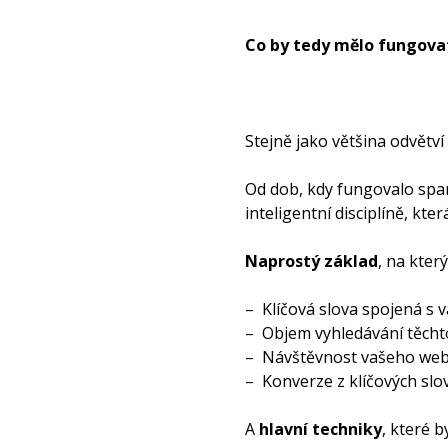
Co by tedy mělo fungova
Stejně jako většina odvětví
Od dob, kdy fungovalo spam
inteligentní disciplíně, kter
Naprostý základ
, na kter
– Klíčová slova spojená s v
– Objem vyhledávání těchto
– Návštěvnost vašeho web
– Konverze z klíčových slov
A
hlavní techniky
, které 