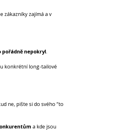
aše zákazníky zajímá a v
o pořádně nepokryl
.
u konkrétní long-tailové
d ne, pište si do svého “to
m konkurentům
a kde jsou