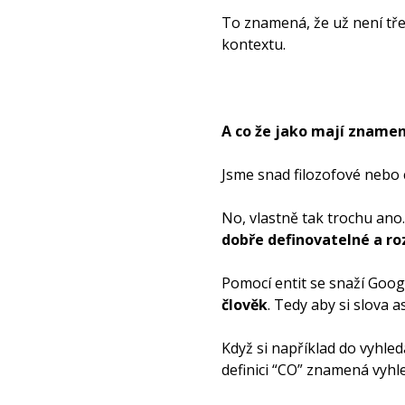
To znamená, že už není třeb
kontextu.
A co že jako mají znamen
Jsme snad filozofové nebo 
No, vlastně tak trochu ano
dobře definovatelné a roz
Pomocí entit se snaží Goog
člověk
. Tedy aby si slova 
Když si například do vyhle
definici “CO” znamená vyhl