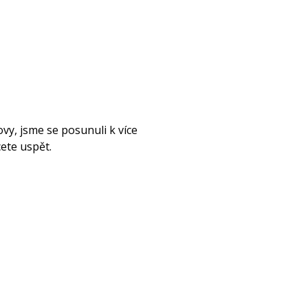
vy, jsme se posunuli k více
cete uspět.