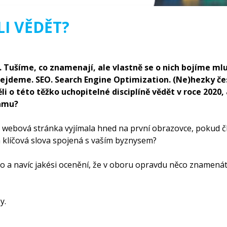
LI VĚDĚT?
. Tušíme, co znamenají, ale vlastně se o nich bojíme ml
bejdeme. SEO. Search Engine Optimization. (Ne)hezky če
i o této těžko uchopitelné disciplíně vědět v roce 2020,
namu?
o webová stránka vyjímala hned na první obrazovce, pokud čl
á klíčová slova spojená s vaším byznysem?
o a navíc jakési ocenění, že v oboru opravdu něco znamená
y.