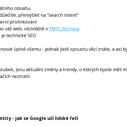
kátního obsahu
ležité, přemýšlet na "search intent"
erní prolinkování
mo váš web, obzvláště v
YMYL byznyse
 je technické SEO
at úplně všemu - jednak jistě spoustu věcí znáte, a asi by
ubek, jsou aktuální změny a trendy, o kterých byste měli m
čích neztratil.
tity - jak se Google učí lidské řeči