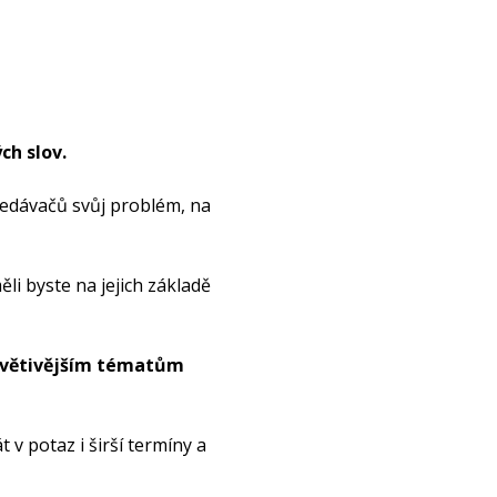
ch slov.
yhledávačů svůj problém, na
ěli byste na jejich základě
přívětivějším tématům
 v potaz i širší termíny a