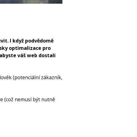
uvit. I když podvědomě
sky optimalizace pro
 abyste váš web dostali
ověk (potenciální zákazník,
te (což nemusí být nutně