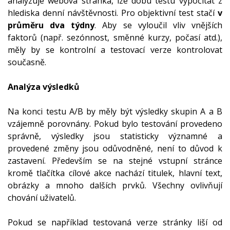
analyzuje webová stránka, lze dobu testu vypočítat z
hlediska denní návštěvnosti. Pro objektivní test stačí
v
průměru dva týdny
. Aby se vyloučil vliv vnějších
faktorů (např. sezónnost, směnné kurzy, počasí atd.),
měly by se kontrolní a testovací verze kontrolovat
současně.
Analýza výsledků
Na konci testu A/B by měly být výsledky skupin A a B
vzájemně porovnány. Pokud bylo testování provedeno
správně, výsledky jsou statisticky významné a
provedené změny jsou odůvodněné, není to důvod k
zastavení. Především se na stejné vstupní stránce
kromě tlačítka cílové akce nachází titulek, hlavní text,
obrázky a mnoho dalších prvků. Všechny ovlivňují
chování uživatelů.
Pokud se například testovaná verze stránky liší od