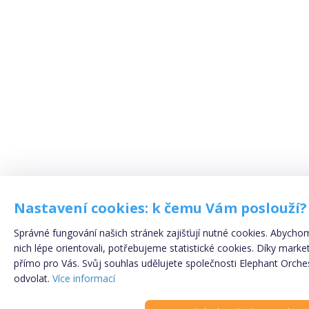
Nastavení cookies: k čemu Vám poslouží?
Správné fungování našich stránek zajišťují nutné cookies. Abychom
nich lépe orientovali, potřebujeme statistické cookies. Díky mar
přímo pro Vás. Svůj souhlas udělujete společnosti Elephant Orches
Registrujte se
ZDA
odvolat.
Více informací