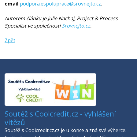
email
podpora.espoluprace@srovnejto.cz
.
Autorem článku je Julie Nachaj, Project & Process
Specialist ve společnosti
Srovnejto.cz
.
Zpět
Soutěž s Coolcredit.cz - vyhlášení
vítězů
Soutěž s Coolcredit.cz.cz je u konce a zná své výherce.