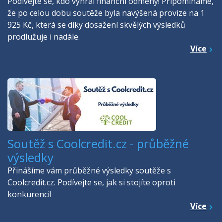
Podívejte se, kdo vyhrál finanční odměny! Připomínáme,
že po celou dobu soutěže byla navýšená provize na 1
925 Kč, která se díky dosažení skvělých výsledků
prodlužuje i nadále.
Více
Soutěž s Coolcredit.cz - průběžné
výsledky
Přinášíme vám průběžné výsledky soutěže s
Coolcredit.cz. Podívejte se, jak si stojíte oproti
konkurenci!
Více