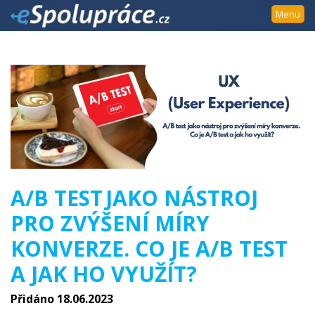
Přejít
Menu
k
navigaci
Přejít
na
obsah
Přejít
k
postrannímu
sloupci
Klávesové
A/B TEST JAKO NÁSTROJ
zkratky
PRO ZVÝŠENÍ MÍRY
KONVERZE. CO JE A/B TEST
A JAK HO VYUŽÍT?
Přidáno 18.06.2023