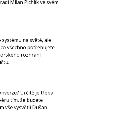
dí Milan Pichlík ve svém
 systému na světě, ale
 co všechno potřebujete
torského rozhraní
čtu.
onverze? Určitě je třeba
věru tím, že budete
m vše vysvětlí Dušan