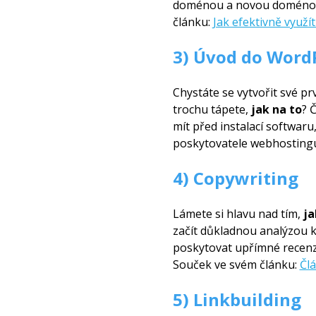
doménou a novou doménou, 
článku:
Jak efektivně využ
3) Úvod do Word
Chystáte se vytvořit své p
trochu tápete,
jak na to
? 
mít před instalací softwa
poskytovatele webhostingu
4) Copywriting
Lámete si hlavu nad tím,
ja
začít důkladnou analýzou kl
poskytovat upřímné recenz
Souček ve svém článku:
Člá
5) Linkbuilding