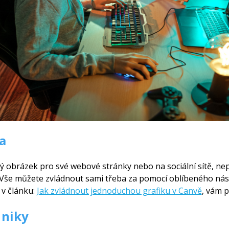
a
zký obrázek pro své webové stránky nebo na sociální sítě, ne
. Vše můžete zvládnout sami třeba za pomocí oblíbeného ná
v článku:
Jak zvládnout jednoduchou grafiku v Canvě
, vám p
 niky