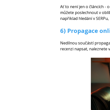
Ať to není jen o článcích - 
můžete poslechnout v oblí
například hledání v SERPu, 
6) Propagace onl
Nedílnou součástí propaga
recenzi napsat, naleznete 