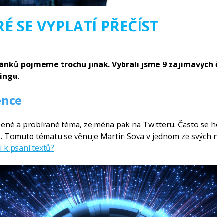
É SE VYPLATÍ PŘEČÍST
článků pojmeme trochu jinak. Vybrali jsme 9 zajímavých
tingu.
ence
bené a probírané téma, zejména pak na Twitteru. Často se ho
e
. Tomuto tématu se věnuje Martin Sova v jednom ze svých n
 k psaní textů?