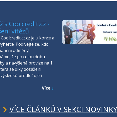
 s Coolcredit.cz -
šení vítězů
Coolcredit.cz.cz je u konce a
výherce. Podívejte se, kdo
inanční odměny!
náme, že po celou dobu
byla navýšená provize na 1
která se díky dosažení
 výsledků prodlužuje i
Více
VÍCE ČLÁNKŮ V SEKCI NOVINK