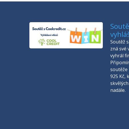
Soutěž
vyhlá
Soutěž s 
zná své 
vyhrál f
Připomí
soutěže 
925 Kč, 
skvělých
nadále.