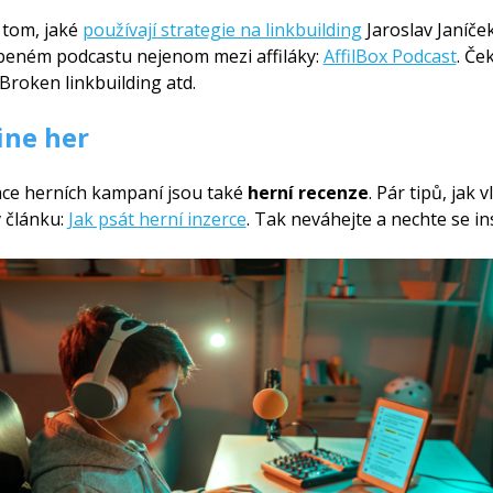
o tom, jaké
používají strategie na linkbuilding
Jaroslav Janíček
beném podcastu nejenom mezi affiláky:
AffilBox Podcast
. Če
Broken linkbuilding atd.
ine her
ce herních kampaní jsou také
herní recenze
. Pár tipů, jak
v článku:
Jak psát herní inzerce
. Tak neváhejte a nechte se in