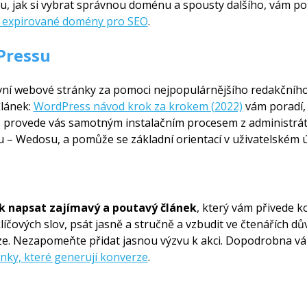
jak si vybrat správnou doménu a spousty dalšího, vám pora
ít expirované domény pro SEO
.
Pressu
rvní webové stránky za pomoci nejpopulárnějšího redakčního
Článek:
WordPress návod krok za krokem (2022)
vám poradí,
ru, provede vás samotným instalačním procesem z administrá
 – Wedosu, a pomůže se základní orientací v uživatelském ú
k napsat zajímavý a poutavý článek
, který vám přivede k
íčových slov, psát jasně a stručně a vzbudit ve čtenářích dů
e. Nezapomeňte přidat jasnou výzvu k akci. Dopodrobna vá
nky, které generují konverze
.