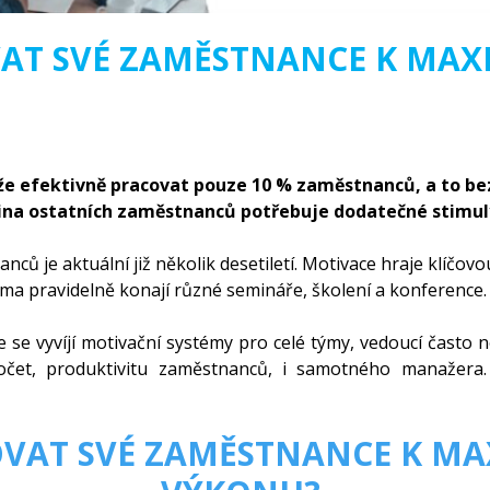
VAT SVÉ ZAMĚSTNANCE K MA
že efektivně pracovat pouze 10 % zaměstnanců, a to be
ina ostatních zaměstnanců potřebuje dodatečné stimuly
 je aktuální již několik desetiletí. Motivace hraje klíčovou 
téma pravidelně konají různé semináře, školení a konference
e se vyvíjí motivační systémy pro celé týmy, vedoucí často n
očet, produktivitu zaměstnanců, i samotného manažera
OVAT SVÉ ZAMĚSTNANCE K M