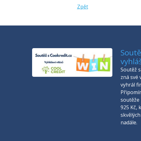
Zpět
Soutěž
vyhlá
Soutěž s 
zná své 
vyhrál f
Připomí
soutěže 
925 Kč, 
skvělých
nadále.