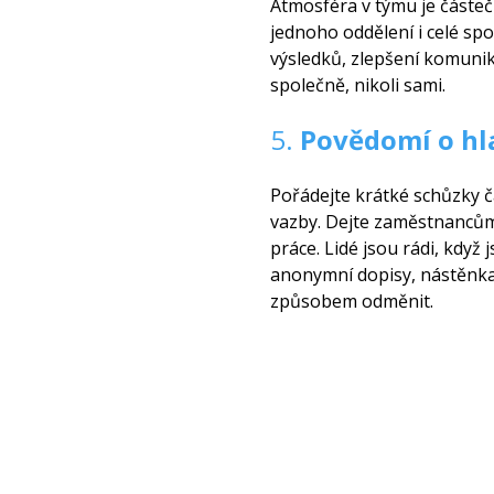
Atmosféra v týmu je částeč
jednoho oddělení i celé sp
výsledků, zlepšení komunik
společně, nikoli sami.
5.
Povědomí o hl
Pořádejte krátké schůzky ča
vazby. Dejte zaměstnancům 
práce. Lidé jsou rádi, když
anonymní dopisy, nástěnka
způsobem odměnit.