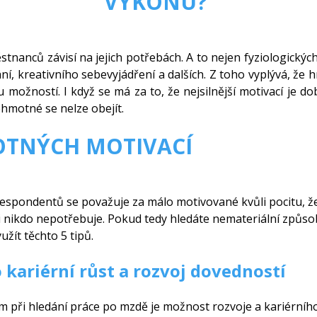
VÝKONU?
tnanců závisí na jejich potřebách. A to nejen fyziologických
í, kreativního sebevyjádření a dalších. Z toho vyplývá, že
ou možností. I když se má za to, že nejsilnější motivací je do
ehmotné se nelze obejít.
OTNÝCH MOTIVACÍ
% respondentů se považuje za málo motivované kvůli pocitu
ci nikdo nepotřebuje. Pokud tedy hledáte nemateriální způsob
žít těchto 5 tipů.
ro kariérní růst a rozvoj dovedností
m při hledání práce po mzdě je možnost rozvoje a kariérní