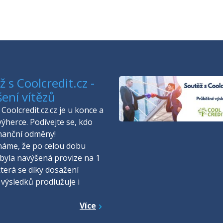
 s Coolcredit.cz -
šení vítězů
Coolcredit.cz.cz je u konce a
výherce. Podívejte se, kdo
inanční odměny!
náme, že po celou dobu
byla navýšená provize na 1
která se díky dosažení
 výsledků prodlužuje i
Více