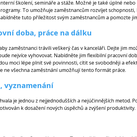
terní školení, semináře a stáže. Možné je také úplné nebo
í programy. To umožňuje zaměstnancům rozvíjet schopnosti
. Nabídněte tuto příležitost svým zaměstnancům a pomozte jim
covní doba, práce na dálku
by zaměstnanci trávili veškerý čas v kanceláři. Dejte jim mož
 bude nejvíce vyhovovat. Nabídněte jim flexibilní pracovní 
 moci lépe plnit své povinnosti, cítit se svobodněji a efektiv
 že ne všechna zaměstnání umožňují tento formát práce.
a, vyznamenání
hvala je jednou z nejjednodušších a nejúčinnějších metod. Po
ivován k dosažení nových úspěchů a zvýšení produktivity.