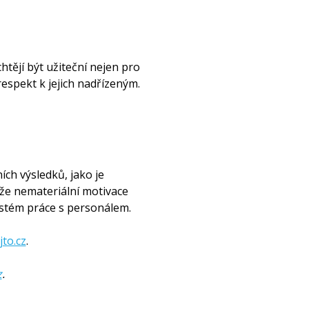
htějí být užiteční nejen pro
 respekt k jejich nadřízeným.
ch výsledků, jako je
 že nemateriální motivace
stém práce s personálem.
to.cz
.
z
.