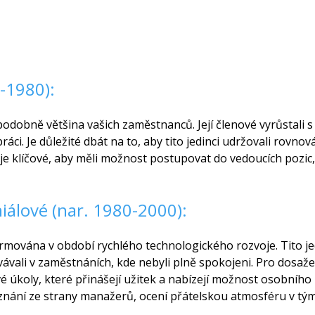
-1980):
dobně většina vašich zaměstnanců. Její členové vyrůstali s r
áci. Je důležité dbát na to, aby tito jedinci udržovali rovn
e klíčové, aby měli možnost postupovat do vedoucích pozic,
niálové (nar. 1980-2000):
rmována v období rychlého technologického rozvoje. Tito jedi
rvávali v zaměstnáních, kde nebyli plně spokojeni. Pro dosaž
vé úkoly, které přinášejí užitek a nabízejí možnost osobního
uznání ze strany manažerů, ocení přátelskou atmosféru v tým