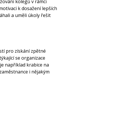
ižování kolegů v rámci
otivaci k dosažení lepších
ali a uměli úkoly řešit
stí pro získání zpětné
ýkající se organizace
je například krabice na
 zaměstnance i nějakým