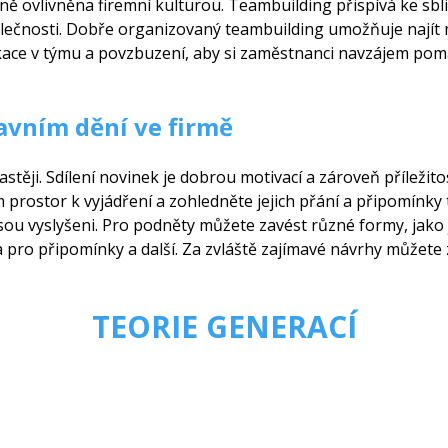
ně ovlivněna firemní kulturou. Teambuilding přispívá ke sbl
olečnosti. Dobře organizovaný teambuilding umožňuje najít m
ace v týmu a povzbuzení, aby si zaměstnanci navzájem pomáh
avním dění ve firmě
stěji. Sdílení novinek je dobrou motivací a zároveň příležito
prostor k vyjádření a zohledněte jejich přání a připomínky t
 jsou vyslyšeni. Pro podněty můžete zavést různé formy, jako 
 pro připomínky a další. Za zvláště zajímavé návrhy můžete
TEORIE GENERACÍ