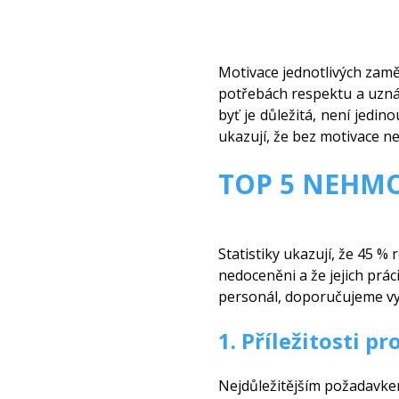
Motivace jednotlivých zaměs
potřebách respektu a uznán
byť je důležitá, není jedin
ukazují, že bez motivace n
TOP 5 NEHM
Statistiky ukazují, že 45 
nedoceněni a že jejich prá
personál, doporučujeme vyu
1. Příležitosti p
Nejdůležitějším požadavke