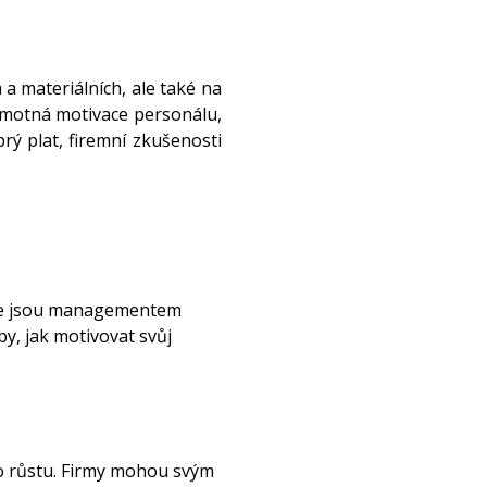
 a materiálních, ale také na
 hmotná motivace personálu,
brý plat, firemní zkušenosti
, že jsou managementem
y, jak motivovat svůj
ho růstu. Firmy mohou svým