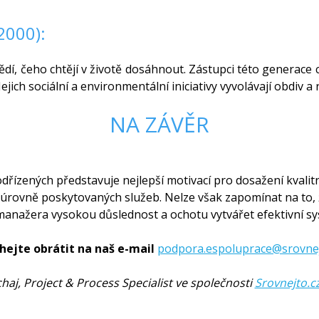
2000):
dí, čeho chtějí v životě dosáhnout. Zástupci této generace c
 Jejich sociální a environmentální iniciativy vyvolávají obdiv a
NA ZÁVĚR
řízených představuje nejlepší motivací pro dosažení kvalitní
í úrovně poskytovaných služeb. Nelze však zapomínat na to,
anažera vysokou důslednost a ochotu vytvářet efektivní sy
hejte obrátit na naš e-mail
podpora.espoluprace@srovnej
haj, Project & Process Specialist ve společnosti
Srovnejto.c