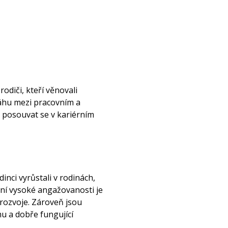
odiči, kteří věnovali
ováhu mezi pracovním a
 posouvat se v kariérním
nci vyrůstali v rodinách,
ení vysoké angažovanosti je
 rozvoje. Zároveň jsou
u a dobře fungující