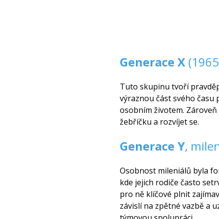
Generace X
(1965
Tuto skupinu tvoří pravděpo
výraznou část svého času pr
osobním životem. Zároveň j
žebříčku a rozvíjet se.
Generace Y
, mile
Osobnost mileniálů byla fo
kde jejich rodiče často set
pro ně klíčové plnit zajíma
závislí na zpětné vazbě a 
týmovou spolupráci.