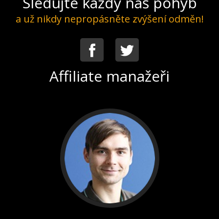
Sledujte každý náš pohyb
a už nikdy nepropásněte zvýšení odměn!
Facebook
Twitter
Affiliate manažeři