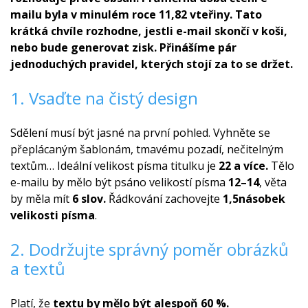
mailu byla v minulém roce 11,82 vteřiny. Tato
krátká chvíle rozhodne, jestli e-mail skončí v koši,
nebo bude generovat zisk. Přinášíme pár
jednoduchých pravidel, kterých stojí za to se držet.
1. Vsaďte na čistý design
Sdělení musí být jasné na první pohled. Vyhněte se
přeplácaným šablonám, tmavému pozadí, nečitelným
textům… Ideální velikost písma titulku je
22 a více.
Tělo
e-mailu by mělo být psáno velikostí písma
12–14
, věta
by měla mít
6 slov.
Řádkování zachovejte
1,5násobek
velikosti písma
.
2. Dodržujte správný poměr obrázků
a textů
Platí, že
textu by mělo být alespoň 60 %.