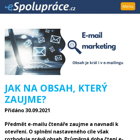
Přejít
Menu
k
navigaci
Přejít
na
obsah
Přejít
k
postrannímu
sloupci
Klávesové
JAK NA OBSAH, KTERÝ
zkratky
ZAUJME?
Přidáno 30.09.2021
Předmět e-mailu čtenáře zaujme a navnadí k
otevření. O splnění nastaveného cíle však
rozhoduje právě obsah. Průměrná doba čtení e-