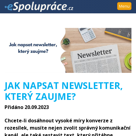
Přejít
Menu
k
navigaci
Přejít
na
obsah
Přejít
k
postrannímu
sloupci
Klávesové
JAK NAPSAT NEWSLETTER,
zkratky
KTERÝ ZAUJME?
Přidáno 20.09.2023
Chcete-li dosáhnout vysoké míry konverze z
rozesílek, musíte nejen zvolit správný komunikační
kanál, ale také sestavit text, který přitáhne