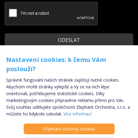
Odeslat kopii na můj e-mail
Nastavení cookies: k čemu Vám
poslouží?
Poskytnuté osobní údaje nebudou ve smyslu nařízení Evropského
Správné fungování našich stránek zajišťují nutné cookies.
parlamentu a Rady (EU) č. 2016/679 ze dne 27. dubna 2016, obecného nařízení
o ochraně osobních údajů (GDPR) uchovávány, ani zpracovávány. Po
Abychom mohli stránky vylepšit a Vy se na nich lépe
zodpovězení dotazu dojde k okamžité likvidaci osobních údajů.
orientovali, potřebujeme statistické cookies. Díky
marketingovým cookies připravíme reklamu přímo pro Vás.
Svůj souhlas udělujete společnosti Elephant Orchestra, s.r.o. a
Registrujte se
ZDARMA
!
můžete ho kdykoliv odvolat.
Více informací
Copyright © 2009 - 2024 - eSpolupráce.cz,
provozovatelem je Elephant Orchestra s.r.o., součástí
Přijímám všechny cookies
PARTNER
Klik.cz & ePojisteni.cz s.r.o.