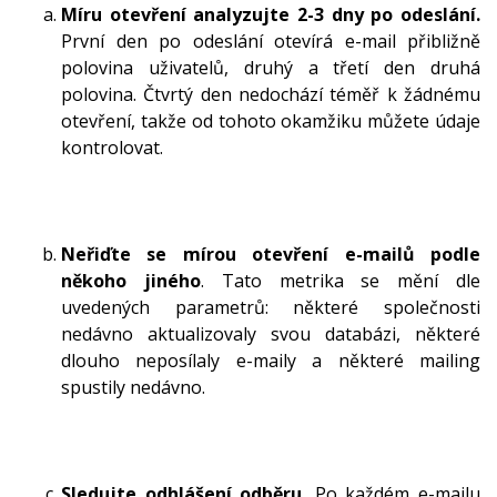
Míru otevření analyzujte 2-3 dny po odeslání.
První den po odeslání otevírá e-mail přibližně
polovina uživatelů, druhý a třetí den druhá
polovina. Čtvrtý den nedochází téměř k žádnému
otevření, takže od tohoto okamžiku můžete údaje
kontrolovat.
Neřiďte se mírou otevření e-mailů podle
někoho jiného
. Tato metrika se mění dle
uvedených parametrů: některé společnosti
nedávno aktualizovaly svou databázi, některé
dlouho neposílaly e-maily a některé mailing
spustily nedávno.
Sledujte odhlášení odběru.
Po každém e-mailu