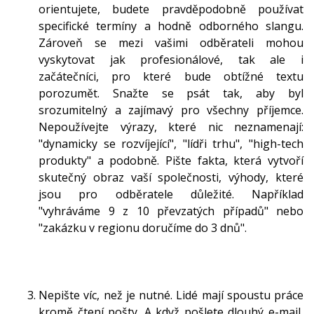
orientujete, budete pravděpodobně používat
specifické termíny a hodně odborného slangu.
Zároveň se mezi vašimi odběrateli mohou
vyskytovat jak profesionálové, tak ale i
začátečníci, pro které bude obtížné textu
porozumět. Snažte se psát tak, aby byl
srozumitelný a zajímavý pro všechny příjemce.
Nepoužívejte výrazy, které nic neznamenají:
"dynamicky se rozvíjející", "lídři trhu", "high-tech
produkty" a podobně. Pište fakta, která vytvoří
skutečný obraz vaší společnosti, výhody, které
jsou pro odběratele důležité. Například
"vyhráváme 9 z 10 převzatých případů" nebo
"zakázku v regionu doručíme do 3 dnů".
Nepište víc, než je nutné. Lidé mají spoustu práce
kromě čtení pošty. A když pošlete dlouhý e-mail,