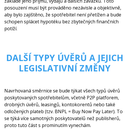
základě jeho příjmů, výdajů a dalších závazků. Toto
posouzení musí být prováděno nezávisle a objektivně,
aby bylo zajištěno, že spotřebitel není přetížen a bude
schopen splácet hypotéku bez zbytečných finančních
potíží.
DALŠÍ TYPY ÚVĚRŮ A JEJICH
LEGISLATIVNÍ ZMĚNY
Navrhovaná směrnice se bude týkat všech typů úvěrů
poskytovaných spotřebitelům, včetně P2P platforem,
drobných úvěrů, leasingů, kontokorentů nebo také
odložených plateb (tzv. BNPL = Buy Now Pay Later). To
se týká více samotných poskytovatelů než publisherů,
proto tuto část s prominutím vynechám.