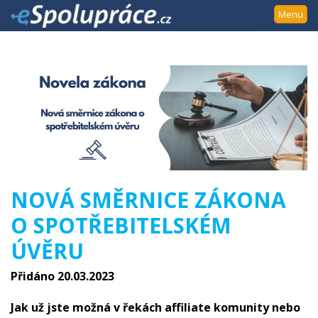
Přejít
Menu
k
navigaci
Přejít
na
obsah
Přejít
k
postrannímu
sloupci
Klávesové
NOVÁ SMĚRNICE ZÁKONA
zkratky
O SPOTŘEBITELSKÉM
ÚVĚRU
Přidáno 20.03.2023
Jak už jste možná v řekách affiliate komunity nebo