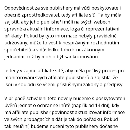
Odpovědnost za své publishery má vůči poskytovateli
obecně zprostředkovatel, tedy affiliate síť. Ta by měla
zajistit, aby jeho publisheři měli na svých webech
správné a aktuální informace, loga či reprezentativní
příklady. Pokud by tyto informace nebyly pravidelně
udržovány, může to vést k nesprávným rozhodnutím
spotřebitelů a v důsledku toho k nezákonným
jednáním, což by mohlo být sankcionováno.
Je tedy v zájmu affiliate sítě, aby měla pečlivý proces pro
monitorování svých affiliate publisherů a zajistila, že
jsou v souladu se všemi příslušnými zákony a předpisy.
V případě schválení této novely budeme s poskytovateli
úvěrů jednat o ochranné lhůtě (například 14 dní), kdy
má affiliate publisher povinnost aktualizovat informace
ve svých propagacích a dát je tak do pořádku. Pokud
tak neučiní, budeme nuceni tyto publishery dočasně