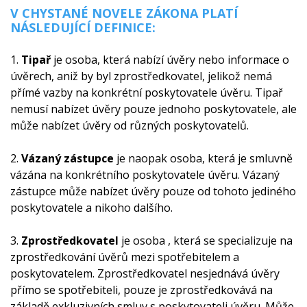
​V CHYSTANÉ NOVELE ZÁKONA PLATÍ
NÁSLEDUJÍCÍ DEFINICE:
1.
Tipař
je osoba, která nabízí úvěry nebo informace o
úvěrech, aniž by byl zprostředkovatel, jelikož nemá
přímé vazby na konkrétní poskytovatele úvěru. Tipař
nemusí nabízet úvěry pouze jednoho poskytovatele, ale
může nabízet úvěry od různých poskytovatelů.
2.
Vázaný zástupce
je naopak osoba, která je smluvně
vázána na konkrétního poskytovatele úvěru. Vázaný
zástupce může nabízet úvěry pouze od tohoto jediného
poskytovatele a nikoho dalšího.
3.
Zprostředkovatel
je osoba , která se specializuje na
zprostředkování úvěrů mezi spotřebitelem a
poskytovatelem. Zprostředkovatel nesjednává úvěry
přímo se spotřebiteli, pouze je zprostředkovává na
základě exkluzivních smluv s poskytovateli úvěru. Může