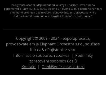
Poskytnuté osobní údaje nebudou ve smyslu nařízení Evropského
parlamentu a Rady (EU) č. 2016/679 ze dne 27. dubna 2016, obecného nařízení
o ochraně osobních údajů (GDPR) uchovávány, ani zpracovávány. Po
zodpovězení dotazu dojde k okamžité likvidaci osobních údajů.
Copyright © 2009 - 2024 - eSpolupráce.cz,
provozovatelem je Elephant Orchestra s.r.o., součástí
Klik.cz & ePojisteni.cz s.r.o.
Informace o souborech cookies
|
Podmínky
zpracování osobních údajů
Kontakt
|
Odhlášení z newsletteru