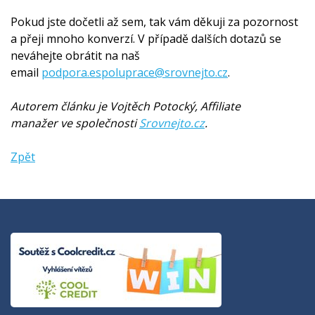
Pokud jste dočetli až sem, tak vám děkuji za pozornost
a přeji mnoho konverzí. V případě dalších dotazů se
neváhejte obrátit na naš
email
podpora.espoluprace@srovnejto.cz
.
Autorem článku je Vojtěch Potocký, Affiliate
manažer ve společnosti
Srovnejto.cz
.
Zpět