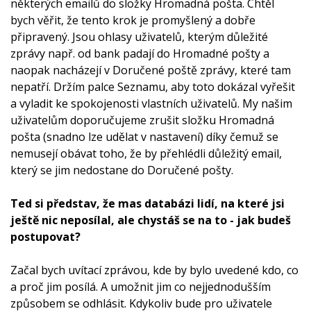
některých emailů do složky Hromadná pošta. Chtěl
bych věřit, že tento krok je promyšlený a dobře
připravený. Jsou ohlasy uživatelů, kterým důležité
zprávy např. od bank padají do Hromadné pošty a
naopak nacházejí v Doručené poště zprávy, které tam
nepatří. Držím palce Seznamu, aby toto dokázal vyřešit
a vyladit ke spokojenosti vlastních uživatelů. My našim
uživatelům doporučujeme zrušit složku Hromadná
pošta (snadno lze udělat v nastavení) díky čemuž se
nemusejí obávat toho, že by přehlédli důležitý email,
který se jim nedostane do Doručené pošty.
Ted si představ, že mas databázi lidí, na které jsi
ještě nic neposílal, ale chystáš se na to - jak budeš
postupovat?
Začal bych uvítací zprávou, kde by bylo uvedené kdo, co
a proč jim posílá. A umožnit jim co nejjednodušším
způsobem se odhlásit. Kdykoliv bude pro uživatele