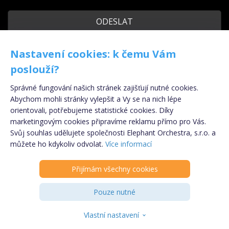
Odeslat kopii na můj e-mail
Nastavení cookies: k čemu Vám
poslouží?
Poskytnuté osobní údaje nebudou ve smyslu nařízení Evropského
Správné fungování našich stránek zajišťují nutné cookies.
parlamentu a Rady (EU) č. 2016/679 ze dne 27. dubna 2016, obecného nařízení
o ochraně osobních údajů (GDPR) uchovávány, ani zpracovávány. Po
Abychom mohli stránky vylepšit a Vy se na nich lépe
zodpovězení dotazu dojde k okamžité likvidaci osobních údajů.
orientovali, potřebujeme statistické cookies. Díky
marketingovým cookies připravíme reklamu přímo pro Vás.
Svůj souhlas udělujete společnosti Elephant Orchestra, s.r.o. a
Registrujte se
ZDARMA
!
můžete ho kdykoliv odvolat.
Více informací
Copyright © 2009 - 2024 - eSpolupráce.cz,
provozovatelem je Elephant Orchestra s.r.o., součástí
Přijímám všechny cookies
PARTNER
Klik.cz & ePojisteni.cz s.r.o.
Informace o souborech cookies
|
Podmínky
Pouze nutné
zpracování osobních údajů
INZERENT
Kontakt
|
Odhlášení z newsletteru
Vlastní nastavení