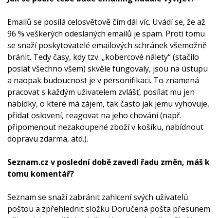
Emailů se posílá celosvětově čím dál víc. Uvádí se, že až
96 % veškerých odeslaných emailů je spam. Proti tomu
se snaží poskytovatelé emailových schránek všemožně
bránit. Tedy časy, kdy tzv. „kobercové nálety“ (stačilo
poslat všechno všem) skvěle fungovaly, jsou na ústupu
a naopak budoucnost je v personifikaci. To znamená
pracovat s každým uživatelem zvlášť, posílat mu jen
nabídky, o které má zájem, tak často jak jemu vyhovuje,
přidat oslovení, reagovat na jeho chování (např.
připomenout nezakoupené zboží v košíku, nabídnout
dopravu zdarma, atd.).
Seznam.cz v poslední době zavedl řadu změn, máš k
tomu komentář?
Seznam se snaží zabránit zahlcení svých uživatelů
poštou a zpřehlednit složku Doručená pošta přesunem