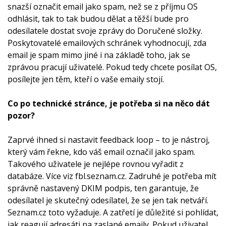
snazší označit email jako spam, než se z příjmu OS
odhlásit, tak to tak budou dělat a těžší bude pro
odesílatele dostat svoje zprávy do Doručené složky.
Poskytovatelé emailových schránek vyhodnocují, zda
email je spam mimo jiné i na základě toho, jak se
zprávou pracují uživatelé. Pokud tedy chcete posílat OS,
posílejte jen těm, kteří o vaše emaily stojí.
Co po technické stránce, je potřeba si na něco dát
pozor?
Zaprvé ihned si nastavit feedback loop – to je nástroj,
který vám řekne, kdo váš email označil jako spam.
Takového uživatele je nejlépe rovnou vyřadit z
databáze. Více viz fbl.seznam.cz. Zadruhé je potřeba mít
správně nastavený DKIM podpis, ten garantuje, že
odesílatel je skutečný odesílatel, že se jen tak netváří.
Seznam.cz toto vyžaduje. A zatřetí je důležité si pohlídat,
jak reagují adresáti na zaslané emaily. Pokud uživatel