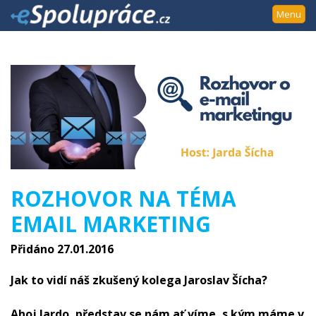
Přejít
Menu
k
navigaci
Přejít
na
obsah
Přejít
k
postrannímu
sloupci
Klávesové
ROZHOVOR NA TÉMA
zkratky
EMAIL MARKETING
Přidáno 27.01.2016
Jak to vidí náš zkušený kolega Jaroslav Šícha?
Ahoj Jardo, představ se nám ať víme, s kým máme v