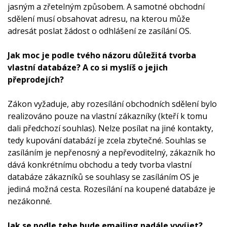
jasným a zřetelným způsobem. A samotné obchodní
sdělení musí obsahovat adresu, na kterou může
adresát poslat žádost o odhlášení ze zasílání OS.
Jak moc je podle tvého názoru důležitá tvorba
vlastní databáze? A co si myslíš o jejich
přeprodejích?
Zákon vyžaduje, aby rozesílání obchodních sdělení bylo
realizováno pouze na vlastní zákazníky (kteří k tomu
dali předchozí souhlas). Nelze posílat na jiné kontakty,
tedy kupování databází je zcela zbytečné. Souhlas se
zasíláním je nepřenosný a nepřevoditelný, zákazník ho
dává konkrétnímu obchodu a tedy tvorba vlastní
databáze zákazníků se souhlasy se zasíláním OS je
jediná možná cesta. Rozesílání na koupené databáze je
nezákonné.
Jak se podle tebe bude emailing nadále vyvíjet?