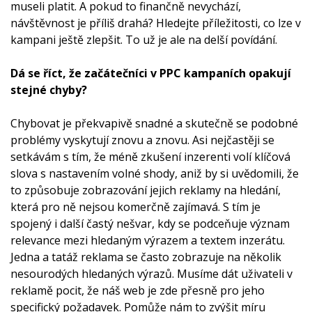
museli platit. A pokud to finančně nevychází,
návštěvnost je příliš drahá? Hledejte příležitosti, co lze v
kampani ještě zlepšit. To už je ale na delší povídání.
Dá se říct, že začátečníci v PPC kampaních opakují
stejné chyby?
Chybovat je překvapivě snadné a skutečně se podobné
problémy vyskytují znovu a znovu. Asi nejčastěji se
setkávám s tím, že méně zkušení inzerenti volí klíčová
slova s nastavením volné shody, aniž by si uvědomili, že
to způsobuje zobrazování jejich reklamy na hledání,
která pro ně nejsou komerčně zajímavá. S tím je
spojený i další častý nešvar, kdy se podceňuje význam
relevance mezi hledaným výrazem a textem inzerátu.
Jedna a tatáž reklama se často zobrazuje na několik
nesourodých hledaných výrazů. Musíme dát uživateli v
reklamě pocit, že náš web je zde přesně pro jeho
specifický požadavek. Pomůže nám to zvýšit míru