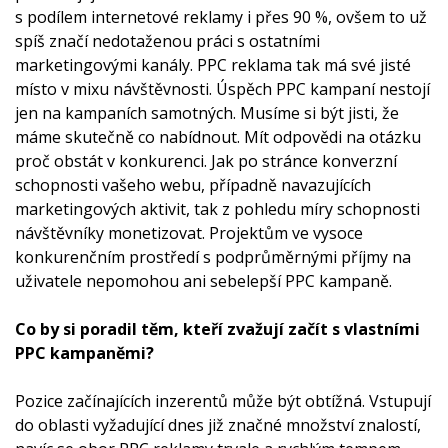
s podílem internetové reklamy i přes 90 %, ovšem to už
spíš značí nedotaženou práci s ostatními
marketingovými kanály. PPC reklama tak má své jisté
místo v mixu návštěvnosti. Úspěch PPC kampaní nestojí
jen na kampaních samotných. Musíme si být jisti, že
máme skutečně co nabídnout. Mít odpovědi na otázku
proč obstát v konkurenci. Jak po stránce konverzní
schopnosti vašeho webu, případně navazujících
marketingových aktivit, tak z pohledu míry schopnosti
návštěvníky monetizovat. Projektům ve vysoce
konkurenčním prostředí s podprůměrnými příjmy na
uživatele nepomohou ani sebelepší PPC kampaně.
Co by si poradil těm, kteří zvažují začít s vlastními
PPC kampaněmi?
Pozice začínajících inzerentů může být obtížná. Vstupují
do oblasti vyžadující dnes již značné množství znalostí,