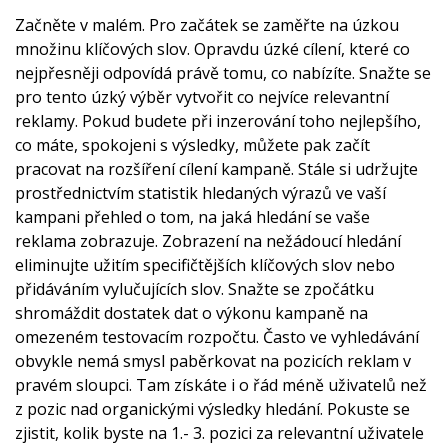
Začněte v malém. Pro začátek se zaměřte na úzkou
množinu klíčových slov. Opravdu úzké cílení, které co
nejpřesněji odpovídá právě tomu, co nabízíte. Snažte se
pro tento úzký výběr vytvořit co nejvíce relevantní
reklamy. Pokud budete při inzerování toho nejlepšího,
co máte, spokojeni s výsledky, můžete pak začít
pracovat na rozšíření cílení kampaně. Stále si udržujte
prostřednictvím statistik hledaných výrazů ve vaší
kampani přehled o tom, na jaká hledání se vaše
reklama zobrazuje. Zobrazení na nežádoucí hledání
eliminujte užitím specifičtějších klíčových slov nebo
přidáváním vylučujících slov. Snažte se zpočátku
shromáždit dostatek dat o výkonu kampaně na
omezeném testovacím rozpočtu. Často ve vyhledávání
obvykle nemá smysl paběrkovat na pozicích reklam v
pravém sloupci. Tam získáte i o řád méně uživatelů než
z pozic nad organickými výsledky hledání. Pokuste se
zjistit, kolik byste na 1.- 3. pozici za relevantní uživatele