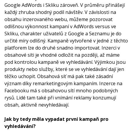
Google AdWords i Skliku zároveň. V průměru přinášejí
každý zhruba shodný podíl návštěv. V závislosti na
obsahu inzerovaného webu, můžeme pozorovat
odlišnou výkonnost kampaní v AdWords versus ve
Skliku, charakter uživatelů z Google a Seznamu je do
určité míry odlišný. Kampaně vytvořené v jedné z těchto
platforem lze do druhé snadno importovat. Inzerci v
obsahové síti je vhodné odložit na později, až máme
pod kontrolou kampaně ve vyhledávání. Výjimkou jsou
produkty nebo služby, které se ve vyhledávání dají jen
těžko uchopit. Obsahová síť má pak také zásadní
význam díky remarketingovým kampaním. Inzerce na
Facebooku má s obsahovou sítí mnoho podobných
rysů. Lidé tam také při vnímání reklamy konzumují
obsah, aktivně nevyhledávají.
Jak by tedy měla vypadat první kampaň pro
vyhledávání?