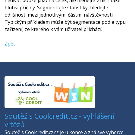
nedívat pouze jako na celek, ale hledejte v nich také
hlubší příčiny. Segmentujte statistiky, hledejte
odlišnosti mezi jednotlivými částmi návštěvnosti.
Typickým příkladem může být segmentace podle typu
zařízení, ze kterého k vám uživatel přichází.
Zpět
Soutěž s Coolcredit.cz - vyhlášení
vítězů
Soutěž s Coolcredit.cz.cz je u konce a zná své výherce.