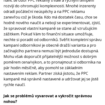
navíc se obor PPC reklamy trvale a rychlým tempem
rozvíjí do ohromující komplexnosti. Mnohé inzerenty
odradí počáteční neúspěchy a na PPC reklamu
zanevřou což je škoda. Kdo má dostatek času, chce se
hodně nového naučit a nebojí se experimentovat, zjistí,
že spravovat vlastní kampaně se stane až vzrušujícím
zážitkem. Pokud Vám to finanční situace umožňuje,
nechte si poradit od odborníků. Svěřit kompletní správu
kampaní odborníkovi je obecně dražší varianta a pro
začínajícího partnera nemusí být jednoduše dostupná.
Mohu však doporučit přijatelnější možnost s dobrým
poměrem cena/výkon, a to pronajmout si odborníka na
pár hodin měsíčně, aby pomohl se základním
nastavením reklam. Partner získá jistotu, že PPC
kampaně má správně nastavené a udržovat jej se jistě
rychle naučí.
Jak se problémů vyvarovat a vykročit správnou
nohou?