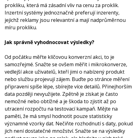
prokliku, která má zásadní vliv na cenu za proklik.
Inzertní systémy jednoznačně preferují inzerenty,
jejichž reklamy jsou relevantní a mají nadprůměrnou
míru prokliku.
Jak správně vyhodnocovat výsledky?
Od počátku měřte klíčovou konverzní akci, to je
samozřejmé. Snažte se ovšem měřit i mikrokonverze,
vedlejší akce uživatelů, kteří jimi o nabízený produkt
nebo službu projevují zájem. Buďte po stránce měření
připraveni spíše lépe, sbírejte více detailů. Přinejhorším
data později nevyužijete. Zpětně je získat je často
nemožné nebo obtížné a je škoda to zjistit až po
utracení rozpočtu na testovací kampaň. Mějte na
paměti, že má smysl hodnotit pouze statisticky
významné vzorky dat. Nečiňte rozhodnutí s daty, pokud
jich není dostatečné množství. Snažte se na výsledky