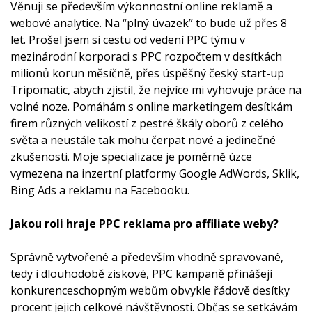
Věnuji se především výkonnostní online reklamě a
webové analytice. Na “plný úvazek” to bude už přes 8
let. Prošel jsem si cestu od vedení PPC týmu v
mezinárodní korporaci s PPC rozpočtem v desítkách
milionů korun měsíčně, přes úspěšný český start-up
Tripomatic, abych zjistil, že nejvíce mi vyhovuje práce na
volné noze. Pomáhám s online marketingem desítkám
firem různých velikostí z pestré škály oborů z celého
světa a neustále tak mohu čerpat nové a jedinečné
zkušenosti. Moje specializace je poměrně úzce
vymezena na inzertní platformy Google AdWords, Sklik,
Bing Ads a reklamu na Facebooku.
Jakou roli hraje PPC reklama pro affiliate weby?
Správně vytvořené a především vhodně spravované,
tedy i dlouhodobě ziskové, PPC kampaně přinášejí
konkurenceschopným webům obvykle řádově desítky
procent jejich celkové návštěvnosti. Občas se setkávám