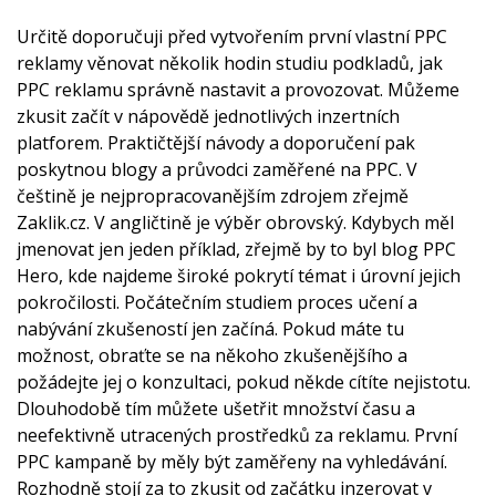
Určitě doporučuji před vytvořením první vlastní PPC
reklamy věnovat několik hodin studiu podkladů, jak
PPC reklamu správně nastavit a provozovat. Můžeme
zkusit začít v nápovědě jednotlivých inzertních
platforem. Praktičtější návody a doporučení pak
poskytnou blogy a průvodci zaměřené na PPC. V
češtině je nejpropracovanějším zdrojem zřejmě
Zaklik.cz. V angličtině je výběr obrovský. Kdybych měl
jmenovat jen jeden příklad, zřejmě by to byl blog PPC
Hero, kde najdeme široké pokrytí témat i úrovní jejich
pokročilosti. Počátečním studiem proces učení a
nabývání zkušeností jen začíná. Pokud máte tu
možnost, obraťte se na někoho zkušenějšího a
požádejte jej o konzultaci, pokud někde cítíte nejistotu.
Dlouhodobě tím můžete ušetřit množství času a
neefektivně utracených prostředků za reklamu. První
PPC kampaně by měly být zaměřeny na vyhledávání.
Rozhodně stojí za to zkusit od začátku inzerovat v