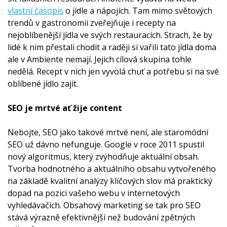
vlastní časopis
o jídle a nápojích. Tam mimo světových
trendů v gastronomii zveřejňuje i recepty na
nejoblíbenější jídla ve svých restauracích. Strach, že by
lidé k nim přestali chodit a raději si vařili tato jídla doma
ale v Ambiente nemají. Jejich cílová skupina tohle
nedělá. Recept v nich jen vyvolá chuť a potřebu si na své
oblíbené jídlo zajít.
SEO je mrtvé ať žije content
Nebojte, SEO jako takové mrtvé není, ale staromódní
SEO už dávno nefunguje. Google v roce 2011 spustil
nový algoritmus, který zvýhodňuje aktuální obsah.
Tvorba hodnotného a aktuálního obsahu vytvořeného
na základě kvalitní analýzy klíčových slov má praktický
dopad na pozici vašeho webu v internetových
vyhledávačích. Obsahový marketing se tak pro SEO
stává výrazně efektivnější než budování zpětných