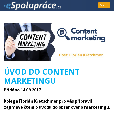
Přejít
Menu
k
navigaci
Přejít
na
obsah
Přejít
k
postrannímu
sloupci
Klávesové
ÚVOD DO CONTENT
zkratky
MARKETINGU
Přidáno 14.09.2017
Kolega Florián Kretschmer pro vás připravil
zajímavé čtení o úvodu do obsahového marketingu.