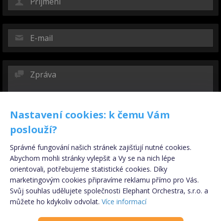
Nastavení cookies: k čemu Vám
poslouží?
Správné fungování našich stránek zajišťují nutné cookies.
Abychom mohli stránky vylepšit a Vy se na nich lépe
orientovali, potřebujeme statistické cookies. Díky
marketingovým cookies připravíme reklamu přímo pro Vás.
Svůj souhlas udělujete společnosti Elephant Orchestra, s.r.o. a
Registrujte se
ZDARMA
!
můžete ho kdykoliv odvolat.
Více informací
Odeslat kopii na můj e-mail