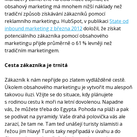
obsahový marketing má mnohem nižší náklady než
tradiční způsob získávání zákazníků pomocí
reklamního marketingu. HubSpot, v publikaci
State od
inbound marketing z března 2012
doložil, že získat
potenciálního zákazníka pomocí obsahového
marketingu přijde průměrně o 61 % levněji než
tradičním marketingem.
Cesta zákazníka je trnitá
Zákazník k nám nepřijde po zlatem vydlážděné cestě.
Úkolem obsahového marketingu je vytvořit mu alespoň
takovou iluzi. Vžijte se do situace, kdy plánujete
s rodinou cestu k moři na letní dovolenou. Napadne
vás, že můžete třeba do Egypta. Pohoda na pláži a pak
se podívat na pyramidy. Vaše drahá polovička vás ale
zarazí, že tam ne. Tam teď unášejí turisty islamisti a
řežou jim hlavy! Tunis taky nepřipadá v úvahu a do