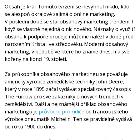
Obsah je král. Tomuto tvrzení se nevyhnul nikdo, kdo
se alespoň okrajově zajímá o online marketing.
V poslední době se stal obsahový marketing trendem. I
když se vlastně nejedná o nic nového. Náznaky o využití
obsahu k podpoře prodeje můžeme nalézt v době před
narozením Krista i ve středověku. Moderní obsahový
marketing, v podobě ve které ho známe dnes, má své
kořeny na konci 19. století.
Za průkopníka obsahového marketingu se považuje
americký výrobce zemědělské techniky John Deere,
který v roce 1895 začal vydávat specializovaný časopis
The Furrow pro své zákazníky o nových trendech v
zemědělství. Další a nejznámější příklad obsahového
marketingu je
průvodce pro řidiče
od francouzského
výrobce pneumatik Michelin. Ten se pravidelně vydává
od roku 1900 do dnes.