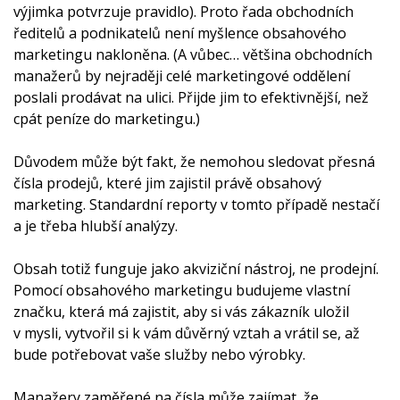
výjimka potvrzuje pravidlo). Proto řada obchodních
ředitelů a podnikatelů není myšlence obsahového
marketingu nakloněna. (A vůbec… většina obchodních
manažerů by nejraději celé marketingové oddělení
poslali prodávat na ulici. Přijde jim to efektivnější, než
cpát peníze do marketingu.)
Důvodem může být fakt, že nemohou sledovat přesná
čísla prodejů, které jim zajistil právě obsahový
marketing. Standardní reporty v tomto případě nestačí
a je třeba hlubší analýzy.
Obsah totiž funguje jako akviziční nástroj, ne prodejní.
Pomocí obsahového marketingu budujeme vlastní
značku, která má zajistit, aby si vás zákazník uložil
v mysli, vytvořil si k vám důvěrný vztah a vrátil se, až
bude potřebovat vaše služby nebo výrobky.
Manažery zaměřené na čísla může zajímat, že