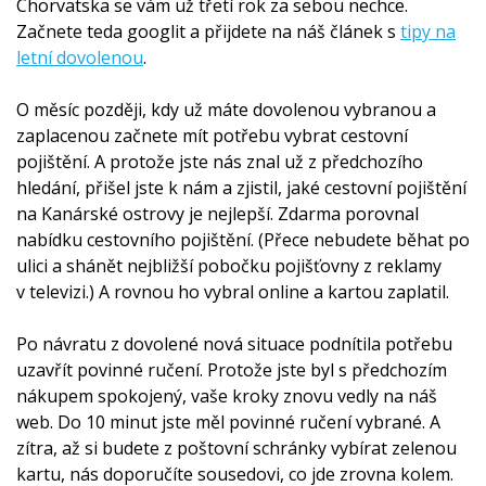
Chorvatska se vám už třetí rok za sebou nechce.
Začnete teda googlit a přijdete na náš článek s
tipy na
letní dovolenou
.
O měsíc později, kdy už máte dovolenou vybranou a
zaplacenou začnete mít potřebu vybrat cestovní
pojištění. A protože jste nás znal už z předchozího
hledání, přišel jste k nám a zjistil, jaké cestovní pojištění
na Kanárské ostrovy je nejlepší. Zdarma porovnal
nabídku cestovního pojištění. (Přece nebudete běhat po
ulici a shánět nejbližší pobočku pojišťovny z reklamy
v televizi.) A rovnou ho vybral online a kartou zaplatil.
Po návratu z dovolené nová situace podnítila potřebu
uzavřít povinné ručení. Protože jste byl s předchozím
nákupem spokojený, vaše kroky znovu vedly na náš
web. Do 10 minut jste měl povinné ručení vybrané. A
zítra, až si budete z poštovní schránky vybírat zelenou
kartu, nás doporučíte sousedovi, co jde zrovna kolem.