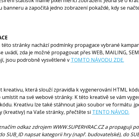
šíření statistik máme pixel měřící zobrazení. Jedná se o krá
u banneru a započítá jedno zobrazení pokaždé, kdy se načt
ACE
ti této stránky nachází podmínky propagace vybrané kampa
 se uvádí, zda je možné propagovat přes WEB, MAILING, SEM 
jí, jsou podrobně vysvětlené v
TOMTO NÁVODU ZDE.
t kreativu, která slouží zpravidla k vygenerování HTML kó
umístit na své webové stránky. K této kreativě se vám vyge
 kódu. Kreativu lze také stáhnout jako soubor ve formátu .jp
 (kreativy) na Vaše stránky, přečtěte si
TENTO NÁVOD.
označím odkaz zdrojem WWW.SUPERHRAC.CZ a propaguji pom
o SUB_ID napsat kategorii hry (např. budovatelské), do SUB