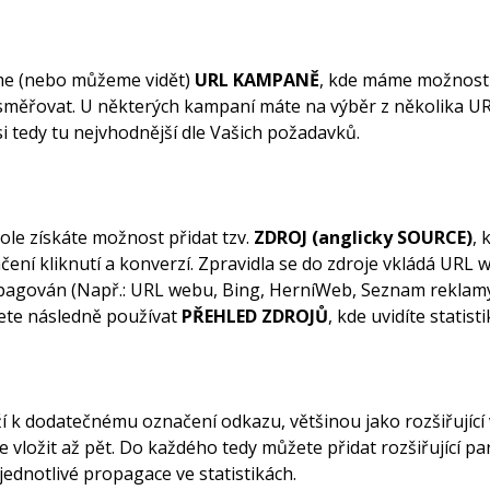
me (nebo můžeme vidět)
URL KAMPANĚ
, kde máme možnost 
měřovat. U některých kampaní máte na výběr z několika UR
i tedy tu nejvhodnější dle Vašich požadavků.
le získáte možnost přidat tzv.
ZDROJ (anglicky SOURCE)
, 
čení kliknutí a konverzí. Zpravidla se do zdroje vkládá URL 
pagován (Např.: URL webu, Bing, HerníWeb, Seznam reklamy,
žete následně používat
PŘEHLED ZDROJŮ
, kde uvidíte statist
 k dodatečnému označení odkazu, většinou jako rozšiřující
 vložit až pět. Do každého tedy můžete přidat rozšiřující p
jednotlivé propagace ve statistikách.