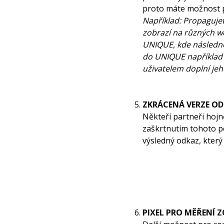
proto máte možnost 
Například: Propaguje
zobrazí na různých w
UNIQUE, kde následně 
do UNIQUE například 
uživatelem doplní jeh
ZKRÁCENÁ VERZE O
Někteří partneři hojn
zaškrtnutím tohoto po
výsledný odkaz, kter
PIXEL PRO MĚŘENÍ 