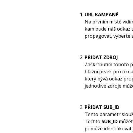
URL KAMPANĚ
Na prvním místě vidí
kam bude náš odkaz s
propagovat, vyberte s
PŘIDAT ZDROJ
Zaškrtnutím tohoto po
hlavní prvek pro ozna
který bývá odkaz pro
jednotlivé zdroje mů
PŘIDAT SUB_ID
Tento parametr slouží
Těchto
SUB_ID
můžete
pomůže identifikovat 