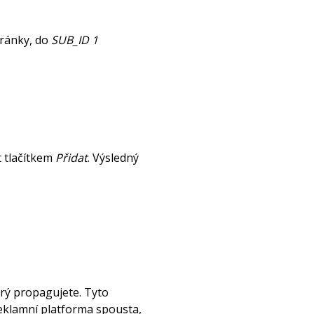
ránky, do
SUB_ID 1
t tlačítkem
Přidat
. Výsledný
rý propagujete. Tyto
eklamní platforma spousta,