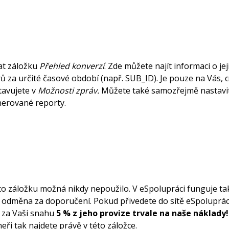
at záložku
Přehled konverzí
. Zde můžete najít informaci o jej
ů za určité časové období (např. SUB_ID). Je pouze na Vás, 
tavujete v
Možnosti zpráv.
Můžete také samozřejmě nastavit 
nerované reporty.
o záložku možná nikdy nepoužilo. V eSpolupráci funguje t
ě odměna za doporučení. Pokud přivedete do sítě eSpolupráce 
 za Vaši snahu
5 % z jeho provize trvale na naše náklady
ři tak najdete právě v této záložce.