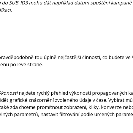
a do SUB_ID3 mohu dát například datum spuštění kampaně a
ikaci.
ravděpodobně tou úplně nejčastější činností, co budete ve
 menu po levé straně.
ýkonosti
najdete rychlý přehled výkonosti propagovaných ka
dět grafické znázornění zvoleného údaje v čase. Vybírat m
aké zda chceme promítnout zobrazení, kliky, konverze nebo
elných parametrů, nastavit filtrování podle určených parame