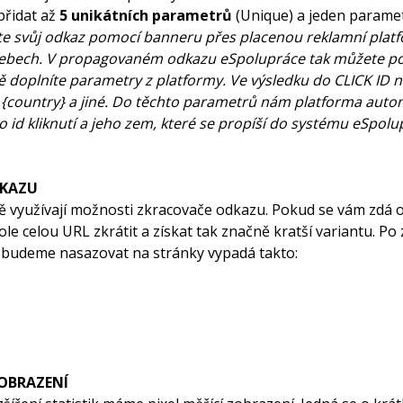
přidat až
5 unikátních parametrů
(Unique) a jeden parame
te svůj odkaz pomocí banneru přes placenou reklamní platf
ebech. V propagovaném odkazu eSpolupráce tak můžete pou
doplníte parametry z platformy. Ve výsledku do CLICK ID nap
{country} a jiné. Do těchto parametrů nám platforma autom
o id kliknutí a jeho zem, které se propíší do systému eSpolu
DKAZU
ě využívají možnosti zkracovače odkazu. Pokud se vám zdá o
le celou URL zkrátit a získat tak značně kratší variantu. Po
ý budeme nasazovat na stránky vypadá takto:
ZOBRAZENÍ