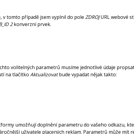
, v tomto případě jsem vyplnil do pole
ZDROJ
URL webové st
_ID 2
konverzní prvek.
chto volitelných parametrů musíme jednotlivé údaje propsa
utí na tlačítko
Aktualizovat
bude vypadat nějak takto:
tformy umožňují doplnění parametru do vašeho odkazu, kte
áročnější uživatele placených reklam. Parametrů může mít r