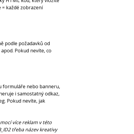
tký HTML kód, který vložíte
e = každé zobrazení
ně podle požadavků od
apod. Pokud nevíte, co
du formuláře nebo banneru,
neruje i samostatný odkaz,
eg. Pokud nevíte, jak
ocí více reklam v této
_ID2 třeba název kreativy