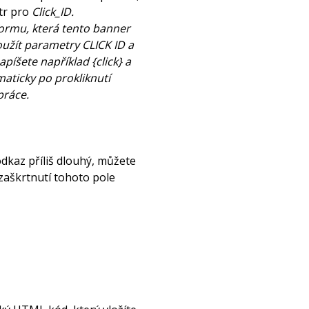
tr pro
Click_ID.
ormu, která tento banner
žít parametry CLICK ID a
íšete například {click} a
aticky po prokliknutí
práce.
dkaz příliš dlouhý, můžete
 zaškrtnutí tohoto pole