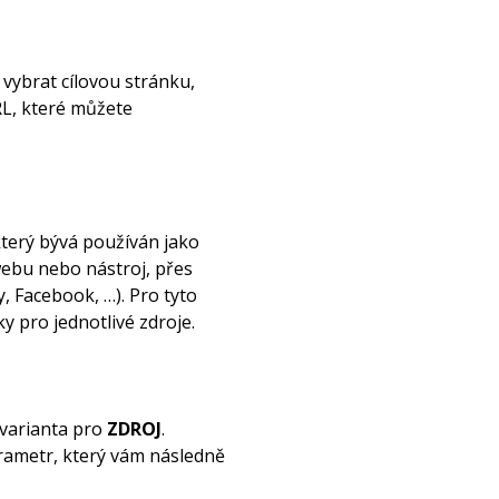
vybrat cílovou stránku,
L, které můžete
který bývá používán jako
webu nebo nástroj, přes
 Facebook, …). Pro tyto
iky pro jednotlivé zdroje.
 varianta pro
ZDROJ
.
arametr, který vám následně