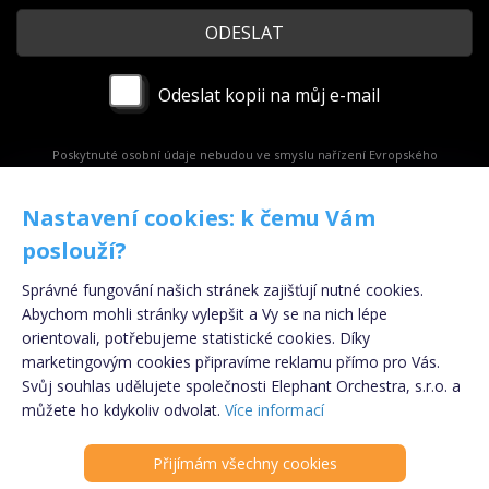
Odeslat kopii na můj e-mail
Poskytnuté osobní údaje nebudou ve smyslu nařízení Evropského
parlamentu a Rady (EU) č. 2016/679 ze dne 27. dubna 2016, obecného nařízení
o ochraně osobních údajů (GDPR) uchovávány, ani zpracovávány. Po
zodpovězení dotazu dojde k okamžité likvidaci osobních údajů.
Nastavení cookies: k čemu Vám
poslouží?
Správné fungování našich stránek zajišťují nutné cookies.
Copyright © 2009 - 2024 - eSpolupráce.cz,
Abychom mohli stránky vylepšit a Vy se na nich lépe
provozovatelem je Elephant Orchestra s.r.o., součástí
orientovali, potřebujeme statistické cookies. Díky
Klik.cz & ePojisteni.cz s.r.o.
marketingovým cookies připravíme reklamu přímo pro Vás.
Svůj souhlas udělujete společnosti Elephant Orchestra, s.r.o. a
Informace o souborech cookies
|
Podmínky
Registrujte se
ZDARMA
!
můžete ho kdykoliv odvolat.
Více informací
zpracování osobních údajů
Kontakt
|
Odhlášení z newsletteru
Přijímám všechny cookies
PARTNER