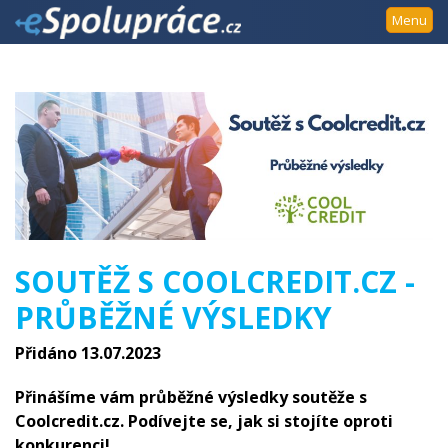
Přejít
Menu
k
navigaci
Přejít
na
obsah
Přejít
k
postrannímu
sloupci
Klávesové
SOUTĚŽ S COOLCREDIT.CZ -
zkratky
PRŮBĚŽNÉ VÝSLEDKY
Přidáno 13.07.2023
Přinášíme vám průběžné výsledky soutěže s
Coolcredit.cz. Podívejte se, jak si stojíte oproti
konkurenci!