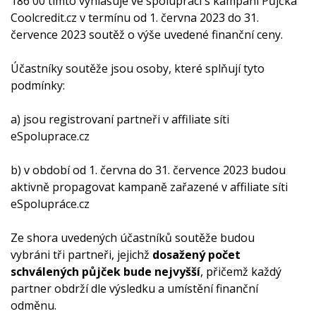
186 00 tímto vyhlašuje ve spolupráci s kampaní Půjčka
Coolcredit.cz v termínu od 1. června 2023 do 31.
července 2023 soutěž o výše uvedené finanční ceny.
Účastníky soutěže jsou osoby, které splňují tyto
podmínky:
a) jsou registrovaní partneři v affiliate síti
eSpoluprace.cz
b) v období od 1. června do 31. července 2023 budou
aktivně propagovat kampaně zařazené v affiliate síti
eSpolupráce.cz
Ze shora uvedených účastníků soutěže budou
vybráni tři partneři, jejichž
dosažený počet
schválených půjček bude nejvyšší
, přičemž každý
partner obdrží dle výsledku a umístění finanční
odměnu.