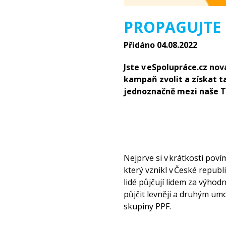
PROPAGUJTE
Přidáno 04.08.2022
Jste v eSpolupráce.cz no
kampaň zvolit a získat t
jednoznačně mezi naše 
Nejprve si v krátkosti pov
který vznikl v České republ
lidé půjčují lidem za výho
půjčit levněji a druhým umo
skupiny PPF.