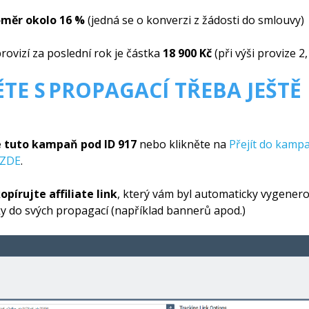
poměr
okolo
16 %
(jedná se o konverzi z žádosti do smlouvy)
rovizí za poslední rok je částka
18 900 Kč
(při výši provize 2
TE S PROPAGACÍ TŘEBA JEŠTĚ
e tuto kampaň pod
ID 917
nebo klikněte na
Přejít do kamp
ZDE
.
opírujte
affiliate link
, který vám byl automaticky vygenerov
y do svých propagací (například bannerů apod.)