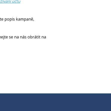
žívání účtu
ete popis kampaně,
jte se na nás obrátit na