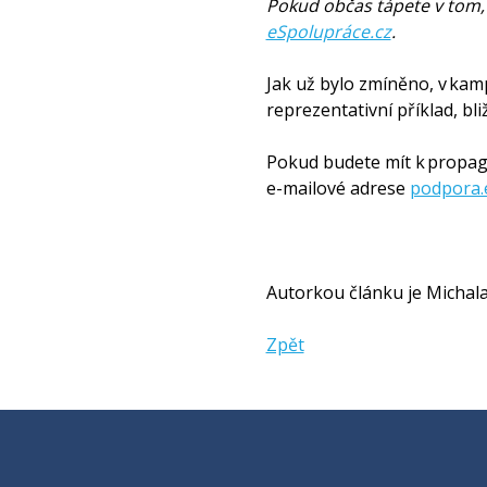
Pokud občas tápete v tom, 
eSpolupráce.cz
.
Jak už bylo zmíněno, v kam
reprezentativní příklad, b
Pokud budete mít k propaga
e-mailové adrese
podpora.
Autorkou článku je Michala
Zpět