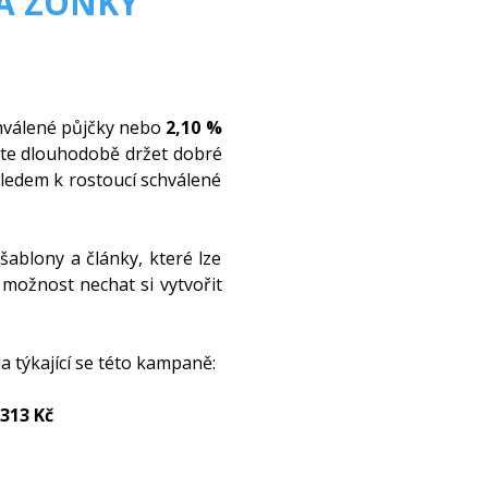
A ZONKY
hválené půjčky nebo
2,10 %
dete dlouhodobě držet dobré
hledem k rostoucí schválené
ablony a články, které lze
možnost nechat si vytvořit
a týkající se této kampaně:
 313 Kč