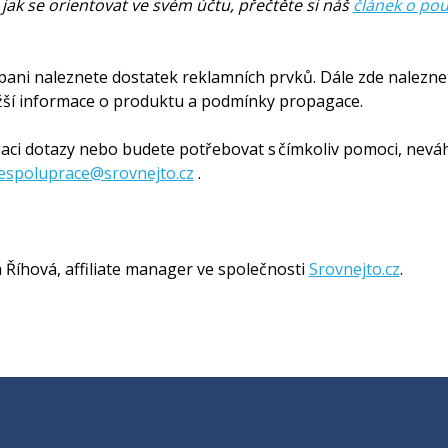
jak se orientovat ve svém účtu, přečtěte si náš
článek o pou
pani naleznete dostatek reklamních prvků. Dále zde nalezn
ližší informace o produktu a podmínky propagace.
ci dotazy nebo budete potřebovat s čímkoliv pomoci, neváhe
espoluprace@srovnejto.cz
.
 Říhová, affiliate manager ve společnosti
Srovnejto.cz
.