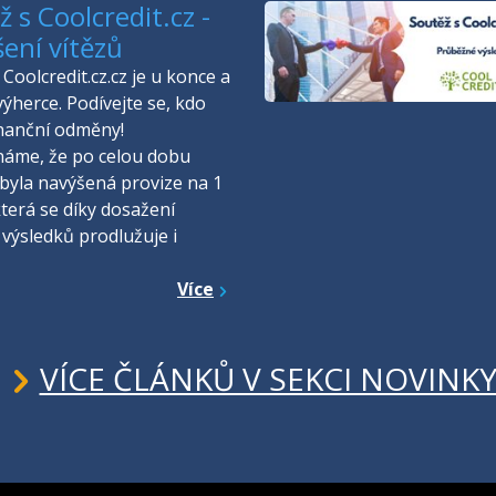
 s Coolcredit.cz -
šení vítězů
Coolcredit.cz.cz je u konce a
výherce. Podívejte se, kdo
inanční odměny!
náme, že po celou dobu
byla navýšená provize na 1
která se díky dosažení
 výsledků prodlužuje i
Více
VÍCE ČLÁNKŮ V SEKCI NOVINK