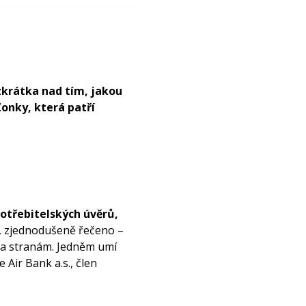
zkrátka nad tím, jakou
onky, která patří
otřebitelských úvěrů,
bu, zjednodušeně řečeno –
ma stranám. Jedněm umí
 Air Bank a.s., člen