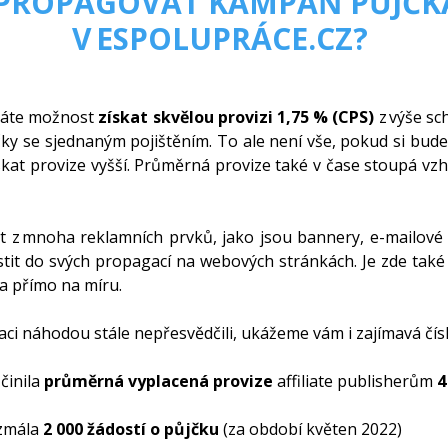
 PROPAGOVAT KAMPAŇ PŮJČK
V ESPOLUPRÁCE.CZ?
máte možnost
získat skvělou provizi
1,75 % (CPS)
z výše sc
čky se sjednaným pojištěním. To ale není vše, pokud si bu
kat provize vyšší. Průměrná provize také v čase stoupá vz
t z mnoha reklamních prvků, jako jsou bannery, e-mailové š
tit do svých propagací na webových stránkách. Je zde také 
ta přímo na míru.
ci náhodou stále nepřesvědčili, ukážeme vám i zajímavá čísl
činila
průměrná vyplacená provize
affiliate publisherům
4
zmála
2 000
žádostí o půjčku
(za období květen 2022)