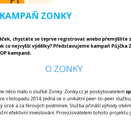
 KAMPAŇ ZONKY
váček, chystáte se teprve registrovat anebo přemýšlíte 
ak co nejvyšší výdělky? Představujeme kampaň Půjčka Z
TOP kampaně.
O ZONKY
íme něco málo o službě Zonky. Zonky.cz je poskytovatelem
sp
ice v listopadu 2014. Jedná se o unikátní peer-to-peer služ
dný úrok a za férových podmínek. Služba přináší výhody obě
žní efektivní investování. Provozovatelem tohoto projektu je