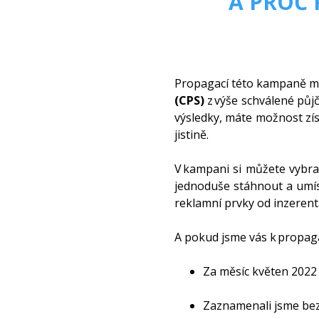
A PROČ
Propagací této kampaně 
(CPS)
z výše schválené půj
výsledky, máte možnost zís
jistině.
V kampani si můžete vybra
jednoduše stáhnout a umís
reklamní prvky od inzeren
A pokud jsme vás k propaga
Za měsíc květen 2022 
Zaznamenali jsme be