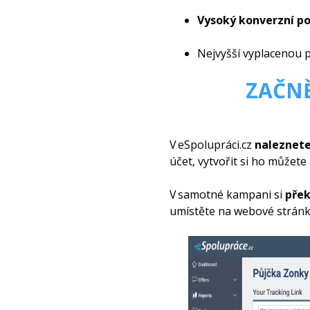
Vysoký konve
rzní 
Nejvyšší vyplacenou p
ZAČNĚ
V eSpolupráci.cz
naleznet
účet, vytvořit si ho můžete
V samotné kampani si
přek
umístěte na webové stránk