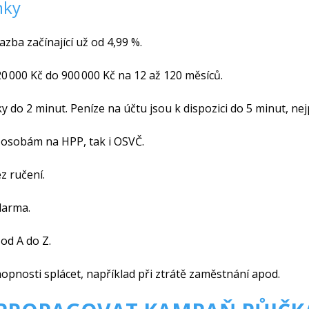
nky
azba začínající už od 4,99 %.
20 000 Kč do 900 000 Kč na 12 až 120 měsíců.
ky do 2 minut. Peníze na účtu jsou k dispozici do 5 minut, n
k osobám na HPP, tak i OSVČ.
ez ručení.
darma.
od A do Z.
opnosti splácet, například při ztrátě zaměstnání apod.