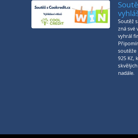
Soutěž
vyhlá
Soutěž s 
zná své 
vyhrál f
Připomí
soutěže 
925 Kč, 
skvělých
nadále.