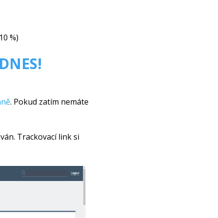
,10 %)
 DNES!
aně
. Pokud zatím nemáte
án. Trackovací link si