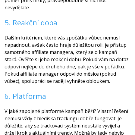
poměr příliš nízký, pravděpodobně si nic moc
nevyděláte.
5. Reakční doba
Dalším kritériem, které vás zpočátku vůbec nemusí
napadnout, avšak často hraje důležitou roli, je přístup
samotného affiliate managera, který se o kampaň
stará. Ověřte si jeho reakční dobu. Pokud vám na dotaz
odpoví nejlépe do druhého dne, pak je vše v pořádku.
Pokud affiliate manager odpoví do měsíce (pokud
vůbec), spolupráci se raději vyhněte obloukem.
6. Platforma
V jaké zapojené platformě kampaň běží? Vlastní řešení
nemusí vždy z hlediska trackingu dobře fungovat. Je
důležité, aby se trackovací systém neustále vyvíjel a
držel krok s aktuálními trendy. Možná by tedy nebylo