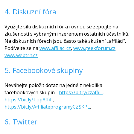
4. Diskuzní fóra
Využijte sílu diskuzních fór a rovnou se zeptejte na
zkušenosti s vybraným inzerentem ostatních účastníků.
Na diskuzních fórech jsou často také zkušení „affiláci“.
Podívejte se na
www.affilaci.cz
,
www.geekforum.cz
,
www.webtrh.cz
.
5. Facebookové skupiny
Neváhejte položit dotaz na jedné z několika
facebookových skupin -
https://bit.ly/czaffil_
,
https://bit.ly/TopAffil_
,
https://bit.ly/AffiliateprogramyCZSKPL
.
6. Twitter