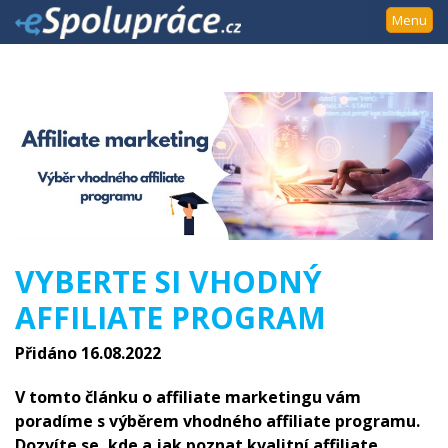
Přejít
Menu
k
navigaci
Přejít
na
obsah
Přejít
k
postrannímu
sloupci
Klávesové
VYBERTE SI VHODNÝ
zkratky
AFFILIATE PROGRAM
Přidáno 16.08.2022
V tomto článku o affiliate marketingu vám
poradíme s výběrem vhodného affiliate programu.
Dozvíte se, kde a jak poznat kvalitní affiliate