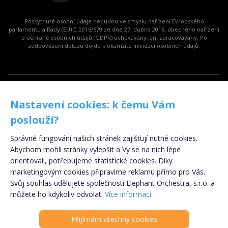
Poskytnuté osobní údaje nebudou ve smyslu nařízení Evropského
parlamentu a Rady (EU) č. 2016/679 ze dne 27. dubna 2016, obecného nařízení
o ochraně osobních údajů (GDPR) uchovávány, ani zpracovávány. Po
zodpovězení dotazu dojde k okamžité likvidaci osobních údajů.
Copyright © 2009 - 2024 - eSpolupráce.cz,
Nastavení cookies: k čemu Vám
provozovatelem je Elephant Orchestra s.r.o., součástí
Klik.cz & ePojisteni.cz s.r.o.
poslouží?
Informace o souborech cookies
|
Podmínky
Správné fungování našich stránek zajišťují nutné cookies.
zpracování osobních údajů
Abychom mohli stránky vylepšit a Vy se na nich lépe
Kontakt
|
Odhlášení z newsletteru
orientovali, potřebujeme statistické cookies. Díky
marketingovým cookies připravíme reklamu přímo pro Vás.
Svůj souhlas udělujete společnosti Elephant Orchestra, s.r.o. a
Registrujte se
ZDARMA
!
můžete ho kdykoliv odvolat.
Více informací
Přijímám všechny cookies
PARTNER