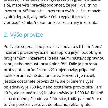
sítě, máte větší pravděpodobnost, že jde i kvalitního
inzerenta. Affiliate síť si inzerenta ověřuje, často navíc
vybírá depozit, aby měla z čeho vyplatit provize
v případě zániku/nekomunikace ze strany inzerenta.
2. Výše provize
Podívejte se, zda jsou provize v souladu s trhem. Nemá
inzerent provize výražně nižší oproti jiným podobným
programům? Inzerent si třeba neumí nastavit správnou
cenu, nebo nemusí „hrát úplně fér“. Dále je potřeba
brát v potaz průměrnou výši objednávky, případně
kolik korun reálně dostanete za konverzi. Je rozdíl,
jestliže dostanete provizi 20 %, ale průměrná výše
objednávky je 150 Kč, nebo dostanete provizi sice „jen“
10 %, ale průměrná výše objednávky je 1 000 Kč. Reálně
si na druhém případu vyděláte více, tudíž pak můžete o
to více peněz investovat do obsahu, reklamy atd.