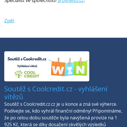
Specialist ve společnosti
Srovnejto.cz
.
Zpět
Soutěž s Coolcredit.cz - vyhlášení
vítězů
Soutěž s Coolcredit.cz.cz je u konce a zná své výherce.
Podívejte se, kdo vyhrál finanční odměny! Připomínáme,
že po celou dobu soutěže byla navýšená provize na 1
925 Kč, která se díky dosažení skvělých výsledků