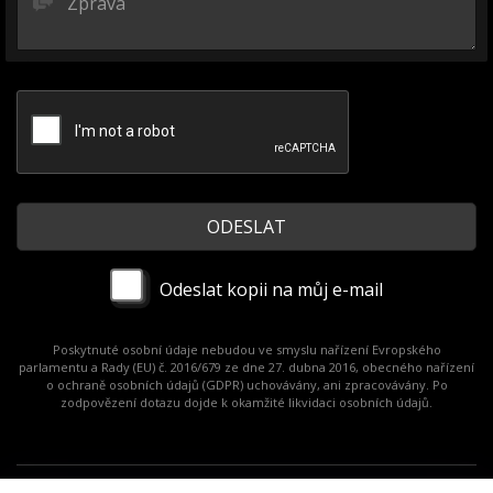
Odeslat kopii na můj e-mail
Poskytnuté osobní údaje nebudou ve smyslu nařízení Evropského
parlamentu a Rady (EU) č. 2016/679 ze dne 27. dubna 2016, obecného nařízení
o ochraně osobních údajů (GDPR) uchovávány, ani zpracovávány. Po
zodpovězení dotazu dojde k okamžité likvidaci osobních údajů.