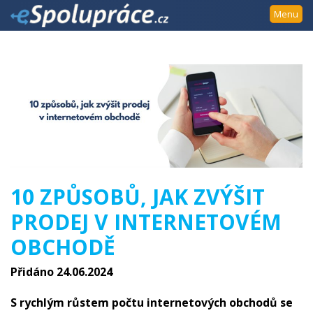
Přejít
Menu
k
navigaci
Přejít
na
obsah
Přejít
k
postrannímu
sloupci
Klávesové
10 ZPŮSOBŮ, JAK ZVÝŠIT
zkratky
PRODEJ V INTERNETOVÉM
OBCHODĚ
Přidáno 24.06.2024
S rychlým růstem počtu internetových obchodů se