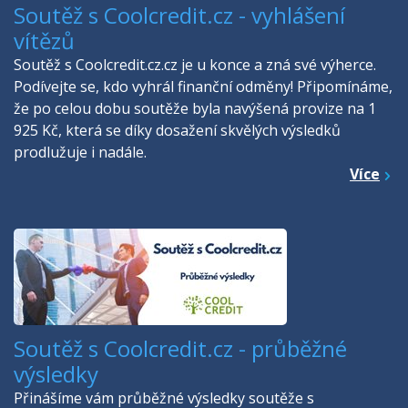
Soutěž s Coolcredit.cz - vyhlášení
vítězů
Soutěž s Coolcredit.cz.cz je u konce a zná své výherce.
Podívejte se, kdo vyhrál finanční odměny! Připomínáme,
že po celou dobu soutěže byla navýšená provize na 1
925 Kč, která se díky dosažení skvělých výsledků
prodlužuje i nadále.
Více
Soutěž s Coolcredit.cz - průběžné
výsledky
Přinášíme vám průběžné výsledky soutěže s