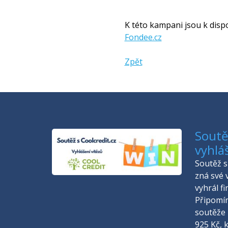
K této kampani jsou k disp
Fondee.cz
Zpět
Soutěž
vyhlá
Soutěž s 
zná své 
vyhrál f
Připomí
soutěže 
925 Kč, 