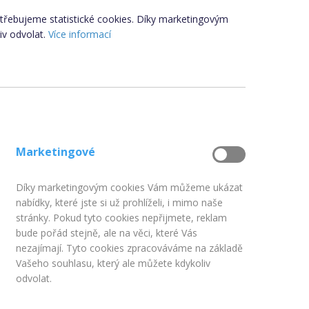
potřebujeme statistické cookies. Díky marketingovým
iv odvolat.
Více informací
Odeslat kopii na můj e-mail
vropského parlamentu a Rady (EU) č. 2016/679 ze dne 27. dubna
Marketingové
R) uchovávány, ani zpracovávány. Po zodpovězení dotazu dojde
vidaci osobních údajů.
Díky marketingovým cookies Vám můžeme ukázat
nabídky, které jste si už prohlíželi, i mimo naše
stránky. Pokud tyto cookies nepřijmete, reklam
tí Klik.cz & ePojisteni.cz s.r.o.
bude pořád stejně, ale na věci, které Vás
 údajů
nezajímají. Tyto cookies zpracováváme na základě
Vašeho souhlasu, který ale můžete kdykoliv
odvolat.