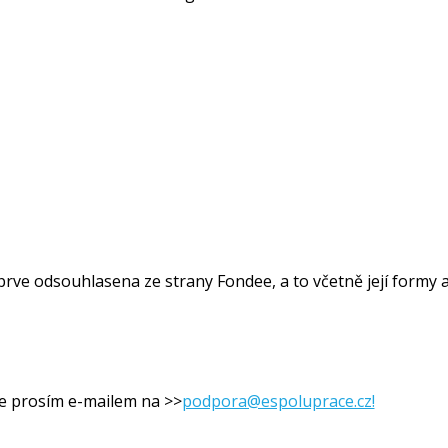
ve odsouhlasena ze strany Fondee, a to včetně její formy 
jte prosím e-mailem na >>
podpora@espoluprace.cz!