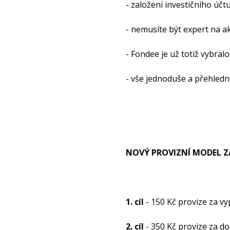
- založení investičního úč
- nemusíte být expert na ak
- Fondee je už totiž vybralo
- vše jednoduše a přehledn
NOVÝ PROVIZNÍ MODEL ZA
1. cíl
- 150 Kč provize za vy
2. cíl
- 350 Kč provize za d