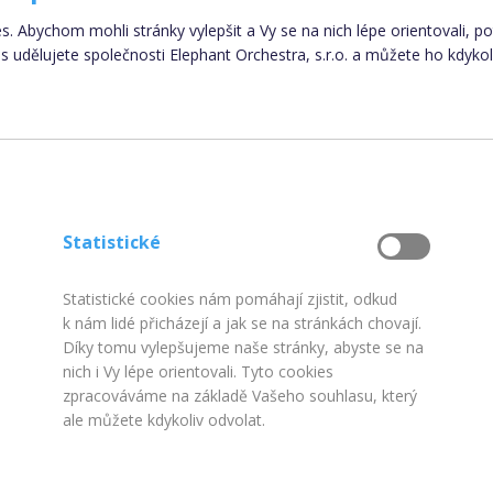
es. Abychom mohli stránky vylepšit a Vy se na nich lépe orientovali, 
 udělujete společnosti Elephant Orchestra, s.r.o. a můžete ho kdykol
Poskytnuté osobní údaje nebudou ve smyslu nařízení E
Statistické
2016, obecného nařízení o ochraně osobních údajů (GDP
k okamžité lik
Statistické cookies nám pomáhají zjistit, odkud
k nám lidé přicházejí a jak se na stránkách chovají.
Díky tomu vylepšujeme naše stránky, abyste se na
práce.cz, provozovatelem je Elephant Orchestra s.r.o., součás
nich i Vy lépe orientovali. Tyto cookies
mace o souborech cookies
|
Podmínky zpracování osobních
zpracováváme na základě Vašeho souhlasu, který
ale můžete kdykoliv odvolat.
Kontakt
|
Odhlášení z newsletteru