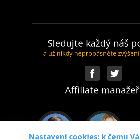
Sledujte každý náš 
a už nikdy nepropásněte zvýšen
Facebook
Twitter
Affiliate manažeř
Nastavení cookies: k čemu V