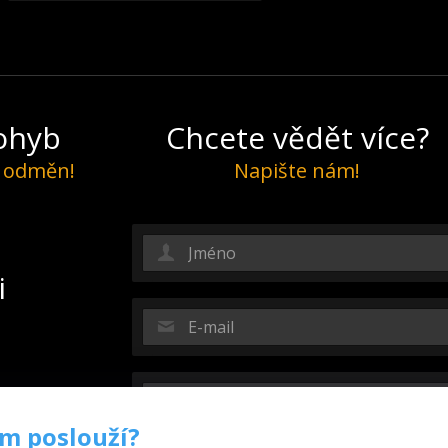
pohyb
Chcete vědět více?
í odměn!
Napište nám!
i
ám poslouží?