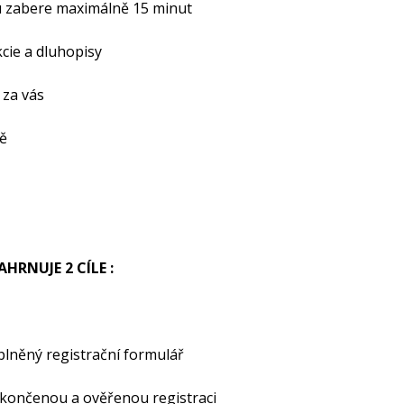
tu zabere maximálně 15 minut
cie a dluhopisy
 za vás
ě
HRNUJE 2 CÍLE :
plněný registrační formulář
okončenou a ověřenou registraci