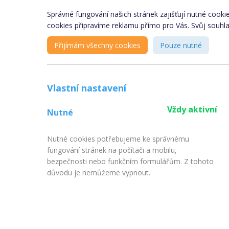
Správné fungování našich stránek zajišťují nutné cooki
cookies připravíme reklamu přímo pro Vás. Svůj souhlas
Nazar
Julia
Přijímám všechny cookies
Pouze nutné
Hul
Ňachaj
Vlastní nastavení
Vždy aktivní
Nutné
Nutné cookies potřebujeme ke správnému
fungování stránek na počítači a mobilu,
bezpečnosti nebo funkčním formulářům. Z tohoto
Copyright © 2009 - 2024 - eSpolu
důvodu je nemůžeme vypnout.
Infor