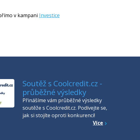
e přímo v kampani
Investice
Soutěž s Coolcredit.cz -
průběžné výsledky
Přinášíme vám průběžné výsledky
soutěže s Coolcredit.cz. Podívejte se,
jak si stojíte oproti konkurenci!
Více