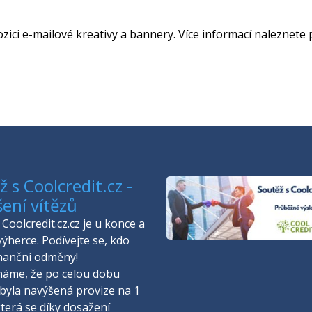
ozici e-mailové kreativy a bannery. Více informací naleznet
 s Coolcredit.cz -
šení vítězů
Coolcredit.cz.cz je u konce a
výherce. Podívejte se, kdo
inanční odměny!
náme, že po celou dobu
byla navýšená provize na 1
která se díky dosažení