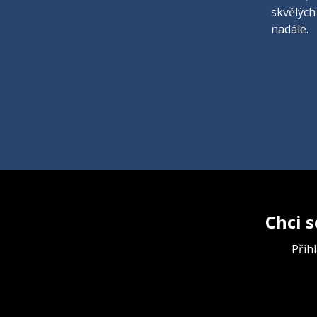
skvělých
nadále.
Chci s
Přih