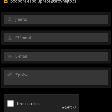
podpora.espoluprace@srovnejto.cz