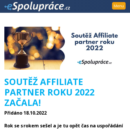
Přejít
Menu
k
navigaci
Přejít
na
obsah
Přejít
k
postrannímu
sloupci
Klávesové
SOUTĚŽ AFFILIATE
zkratky
PARTNER ROKU 2022
ZAČALA!
Přidáno 18.10.2022
Rok se s rokem sešel a je tu opět čas na uspořádání