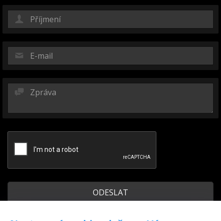
Odeslat kopii na můj e-mail