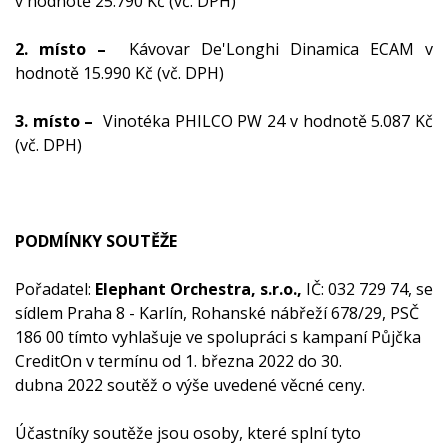
v hodnotě 25.790 Kč (vč. DPH)
2. místo –
Kávovar De'Longhi Dinamica ECAM v
hodnotě 15.990 Kč (vč. DPH)
3. místo –
Vinotéka PHILCO PW 24 v hodnotě 5.087 Kč
(vč. DPH)
PODMÍNKY SOUTĚŽE
Pořadatel:
Elephant Orchestra, s.r.o.,
IČ: 032 729 74, se
sídlem Praha 8 - Karlín, Rohanské nábřeží 678/29, PSČ
186 00 tímto vyhlašuje ve spolupráci s kampaní Půjčka
CreditOn v termínu od 1. března 2022 do 30.
dubna 2022 soutěž o výše uvedené věcné ceny.
Účastníky soutěže jsou osoby, které splní tyto