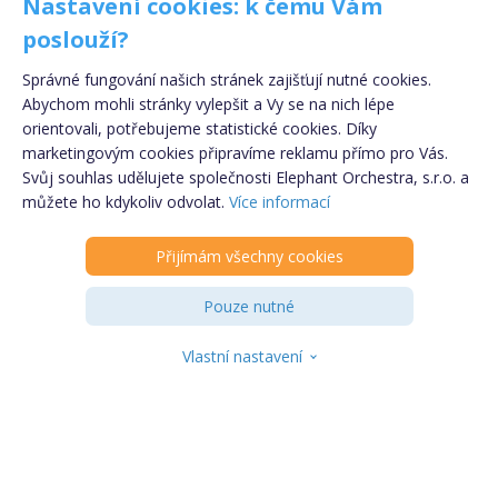
Nastavení cookies: k čemu Vám
poslouží?
Poskytnuté osobní údaje nebudou ve smyslu nařízení Evropského
Správné fungování našich stránek zajišťují nutné cookies.
parlamentu a Rady (EU) č. 2016/679 ze dne 27. dubna 2016, obecného nařízení
o ochraně osobních údajů (GDPR) uchovávány, ani zpracovávány. Po
Abychom mohli stránky vylepšit a Vy se na nich lépe
zodpovězení dotazu dojde k okamžité likvidaci osobních údajů.
orientovali, potřebujeme statistické cookies. Díky
marketingovým cookies připravíme reklamu přímo pro Vás.
Svůj souhlas udělujete společnosti Elephant Orchestra, s.r.o. a
Registrujte se
ZDARMA
!
můžete ho kdykoliv odvolat.
Více informací
Copyright © 2009 - 2024 - eSpolupráce.cz,
provozovatelem je Elephant Orchestra s.r.o., součástí
Přijímám všechny cookies
PARTNER
Klik.cz & ePojisteni.cz s.r.o.
Informace o souborech cookies
|
Podmínky
Pouze nutné
zpracování osobních údajů
INZERENT
Kontakt
|
Odhlášení z newsletteru
Vlastní nastavení