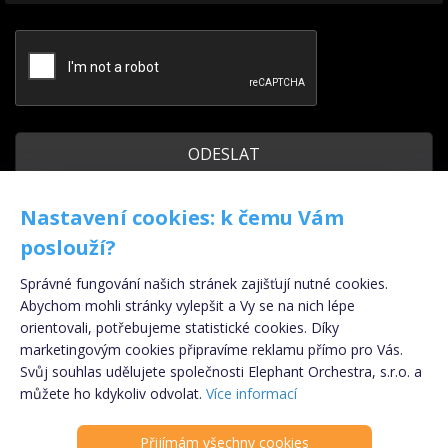
Odeslat kopii na můj e-mail
Nastavení cookies: k čemu Vám
poslouží?
Poskytnuté osobní údaje nebudou ve smyslu nařízení Evropského
Správné fungování našich stránek zajišťují nutné cookies.
parlamentu a Rady (EU) č. 2016/679 ze dne 27. dubna 2016, obecného nařízení
o ochraně osobních údajů (GDPR) uchovávány, ani zpracovávány. Po
Abychom mohli stránky vylepšit a Vy se na nich lépe
zodpovězení dotazu dojde k okamžité likvidaci osobních údajů.
orientovali, potřebujeme statistické cookies. Díky
marketingovým cookies připravíme reklamu přímo pro Vás.
Svůj souhlas udělujete společnosti Elephant Orchestra, s.r.o. a
Registrujte se
ZDARMA
!
můžete ho kdykoliv odvolat.
Více informací
Copyright © 2009 - 2024 - eSpolupráce.cz,
provozovatelem je Elephant Orchestra s.r.o., součástí
Přijímám všechny cookies