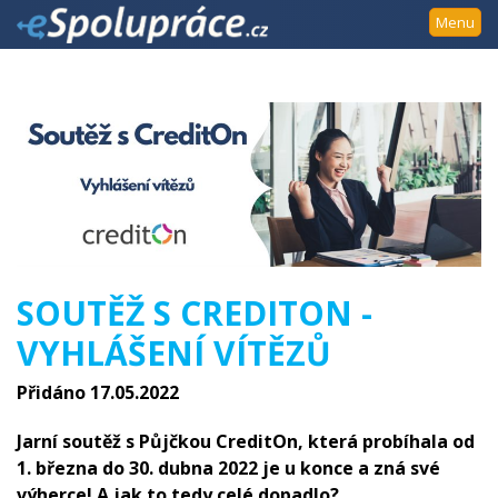
Přejít
Menu
k
navigaci
Přejít
na
obsah
Přejít
k
postrannímu
sloupci
Klávesové
SOUTĚŽ S CREDITON -
zkratky
VYHLÁŠENÍ VÍTĚZŮ
Přidáno 17.05.2022
Jarní soutěž s Půjčkou CreditOn, která probíhala od
1. března do 30. dubna 2022 je u konce a zná své
výherce! A jak to tedy celé dopadlo?