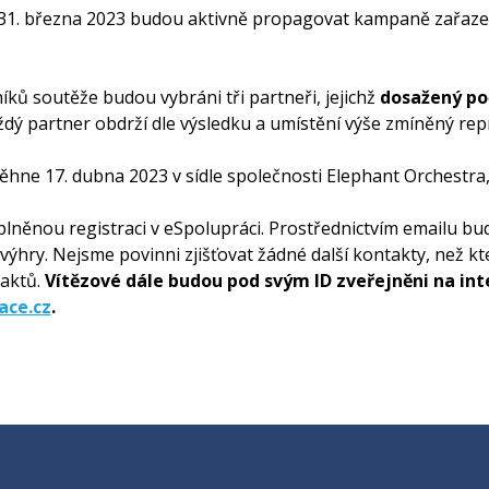
 31. března 2023 budou aktivně propagovat kampaně zařazené 
ků soutěže budou vybráni tři partneři, jejichž
dosažený po
ždý partner obdrží dle výsledku a umístění výše zmíněný rep
ne 17. dubna 2023 v sídle společnosti Elephant Orchestra, 
plněnou registraci v eSpolupráci. Prostřednictvím emailu b
ýhry. Nejsme povinni zjišťovat žádné další kontakty, než kt
aktů.
Vítězové dále budou pod svým ID zveřejněni na in
ace.cz
.