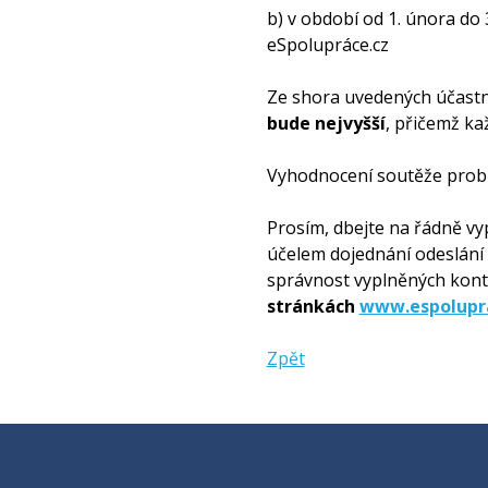
b) v období od 1. února do
eSpolupráce.cz
Ze shora uvedených účastní
bude nejvyšší
, přičemž ka
Vyhodnocení soutěže proběh
Prosím, dbejte na řádně vy
účelem dojednání odeslání v
správnost vyplněných kont
stránkách
www.espolupr
Zpět