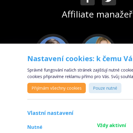
Affiliate manažeř
Nastavení cookies: k čemu V
Správné fungování našich stránek zajišťují nutné cooki
cookies připravíme reklamu přímo pro Vás. Svůj souhlas
Nazar
Julia
Přijímám všechny cookies
Pouze nutné
Hul
Ňachaj
Vlastní nastavení
Vždy aktivní
Nutné