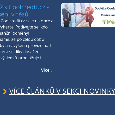
 s Coolcredit.cz -
šení vítězů
Coolcredit.cz.cz je u konce a
výherce. Podívejte se, kdo
inanční odměny!
náme, že po celou dobu
byla navýšená provize na 1
která se díky dosažení
 výsledků prodlužuje i
Více
VÍCE ČLÁNKŮ V SEKCI NOVINK