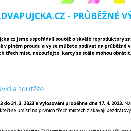
ZDVAPUJCKA.CZ - PRŮBĚŽNÉ V
jcka.cz jsme uspořádali soutěž o skvělé reproduktory z
ně v plném proudu a vy se můžete podívat na průběžné 
h třech míst, nezoufejte, karty se stále mohou obrátit. 
vidla soutěže
23 do 31. 3. 2023 a vylosování proběhne dne 17. 4. 2023.
Na 
í, kteří se umístí na prvních třech místech získávají bezdrát