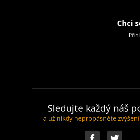
Chci s
Přih
Sledujte každý náš 
a už nikdy nepropásněte zvýšen
Facebook
Twitter