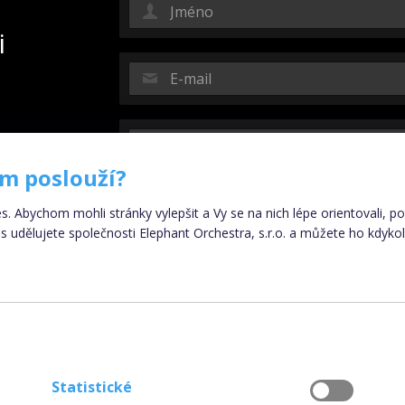
i
ám poslouží?
es. Abychom mohli stránky vylepšit a Vy se na nich lépe orientovali, 
 udělujete společnosti Elephant Orchestra, s.r.o. a můžete ho kdykol
Poskytnuté osobní údaje nebudou ve smyslu nařízení E
Statistické
2016, obecného nařízení o ochraně osobních údajů (GDP