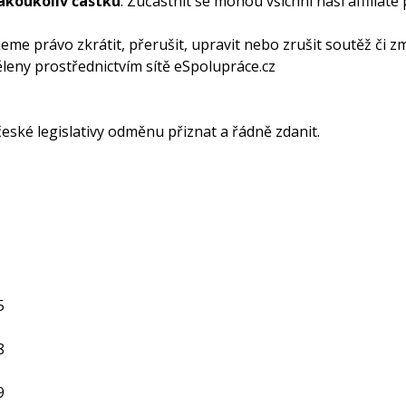
jakoukoliv částku
. Zúčastnit se mohou všichni naši affiliate 
eme právo zkrátit, přerušit, upravit nebo zrušit soutěž či změ
eny prostřednictvím sítě eSpolupráce.cz
eské legislativy odměnu přiznat a řádně zdanit.
5
8
9