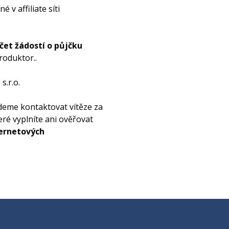
v affiliate síti
čet žádostí o půjčku
roduktor..
s.r.o.
udeme kontaktovat vítěze za
eré vyplníte ani ověřovat
ternetových