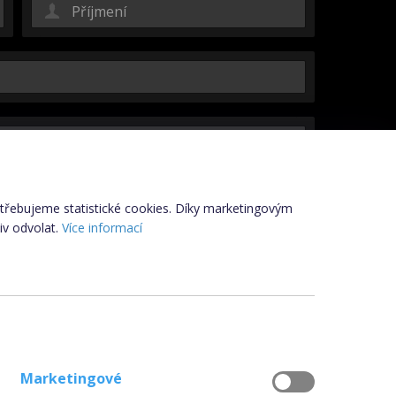
potřebujeme statistické cookies. Díky marketingovým
iv odvolat.
Více informací
Odeslat kopii na můj e-mail
vropského parlamentu a Rady (EU) č. 2016/679 ze dne 27. dubna
Marketingové
R) uchovávány, ani zpracovávány. Po zodpovězení dotazu dojde