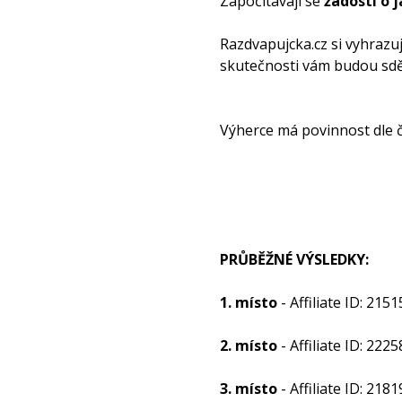
Započítávají se
žádosti o 
Razdvapujcka.cz si vyhrazuj
skutečnosti vám budou sděl
Výherce má povinnost dle č
PRŮBĚŽNÉ VÝSLEDKY:
1. místo
- Affiliate ID: 2151
2. místo
- Affiliate ID: 2225
3. místo
- Affiliate ID: 2181