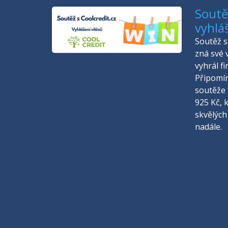
Soutěž
vyhlá
Soutěž s 
zná své 
vyhrál f
Připomí
soutěže 
925 Kč, 
skvělých
nadále.