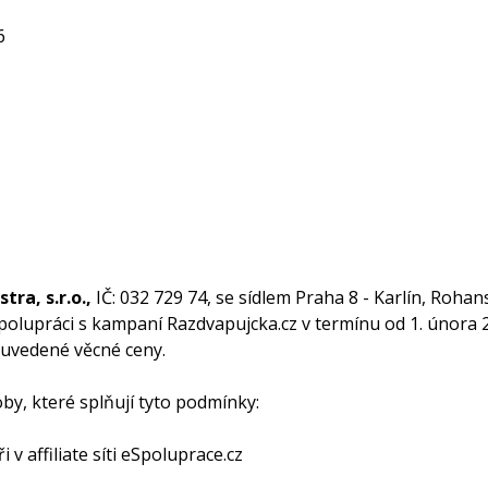
6
ra, s.r.o.,
IČ: 032 729 74, se sídlem Praha 8 - Karlín, Roha
spolupráci s kampaní Razdvapujcka.cz v termínu od 1. února 
 uvedené věcné ceny.
by, které splňují tyto podmínky:
 v affiliate síti eSpoluprace.cz