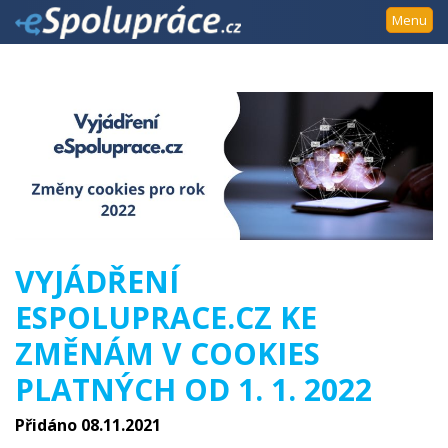
Přejít
Menu
k
navigaci
Přejít
na
obsah
Přejít
k
postrannímu
sloupci
Klávesové
VYJÁDŘENÍ
zkratky
ESPOLUPRACE.CZ KE
ZMĚNÁM V COOKIES
PLATNÝCH OD 1. 1. 2022
Přidáno 08.11.2021