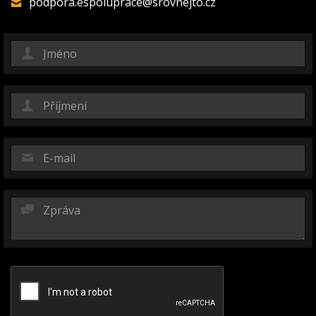
podpora.espoluprace@srovnejto.cz