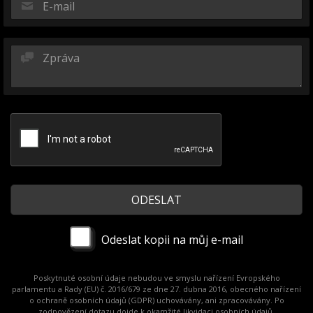
Odeslat kopii na můj e-mail
Poskytnuté osobní údaje nebudou ve smyslu nařízení Evropského
parlamentu a Rady (EU) č. 2016/679 ze dne 27. dubna 2016, obecného nařízení
o ochraně osobních údajů (GDPR) uchovávány, ani zpracovávány. Po
zodpovězení dotazu dojde k okamžité likvidaci osobních údajů.