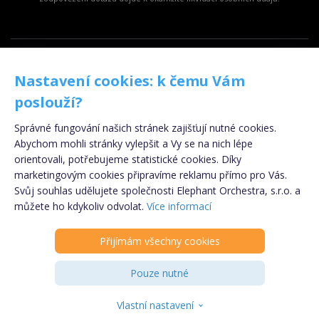
Copyright © 2009 - 2024 - eSpolupráce.cz,
Nastavení cookies: k čemu Vám
provozovatelem je Elephant Orchestra s.r.o., součástí
Klik.cz & ePojisteni.cz s.r.o.
poslouží?
Informace o souborech cookies
|
Podmínky
Správné fungování našich stránek zajišťují nutné cookies.
zpracování osobních údajů
Abychom mohli stránky vylepšit a Vy se na nich lépe
Kontakt
|
Odhlášení z newsletteru
orientovali, potřebujeme statistické cookies. Díky
marketingovým cookies připravíme reklamu přímo pro Vás.
Svůj souhlas udělujete společnosti Elephant Orchestra, s.r.o. a
Registrujte se
ZDARMA
!
můžete ho kdykoliv odvolat.
Více informací
Přijímám všechny cookies
PARTNER
Pouze nutné
INZERENT
Vlastní nastavení