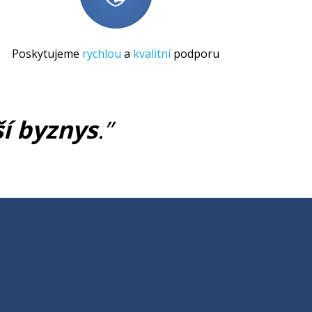
Poskytujeme
rychlou
a
kvalitní
podporu
ší byznys
.”