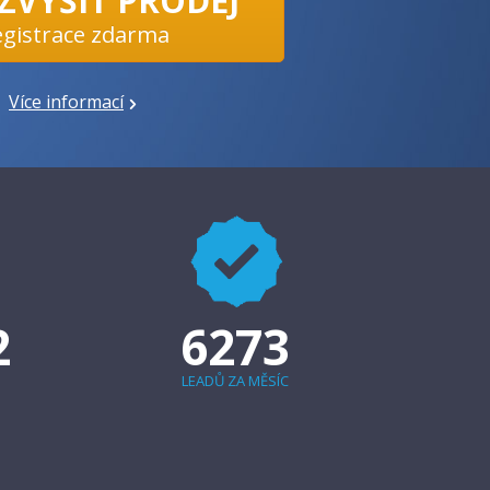
 ZVÝŠIT PRODEJ
egistrace zdarma
Více informací
2
6273
LEADŮ ZA MĚSÍC