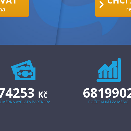
ÁVAT
CHCI
ma
r
74253
681990
Kč
ŮMĚRNÁ VÝPLATA PARTNERA
POČET KLIKŮ ZA MĚSÍC