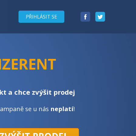
Facebook
Twitter
PŘIHLÁSIT SE
NZERENT
t a chce zvýšit prodej
kampaně se u nás
neplatí
!