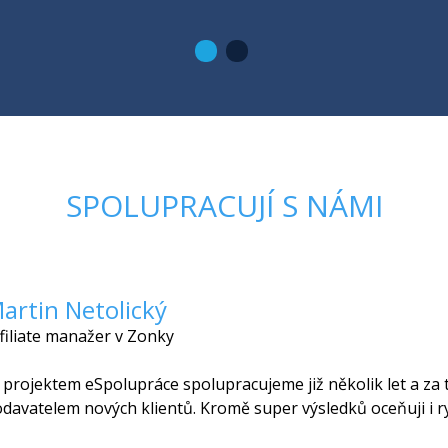
SPOLUPRACUJÍ S NÁMI
artin Netolický
filiate manažer v Zonky
 projektem eSpolupráce spolupracujeme již několik let a za
davatelem nových klientů. Kromě super výsledků oceňuji i ryc