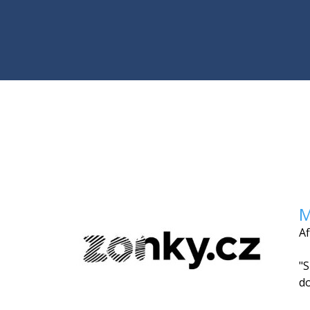
M
Af
"S
do