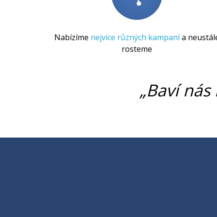
Nabízíme
nejvíce různých kampaní
a neustál
rosteme
„Baví nás 