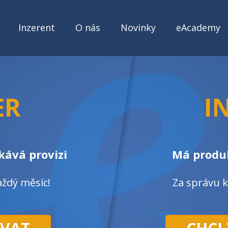
Inzerent
O nás
Novinky
eAcademy
ER
I
kává provizi
Má produk
ždý měsíc!
Za správu 