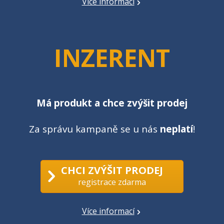
Více informací
INZERENT
Má produkt a chce zvýšit prodej
Za správu kampaně se u nás
neplatí
!
CHCI ZVÝŠIT PRODEJ
registrace zdarma
Více informací