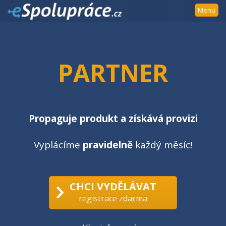
Přejít
Menu
k
navigaci
Přejít
na
PARTNER
obsah
Přejít
k
postrannímu
sloupci
Propaguje produkt a získává provizi
Klávesové
zkratky
Vyplácíme
pravidelně
každý měsíc!
CHCI VYDĚLÁVAT
registrace zdarma