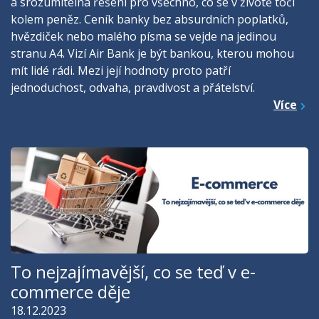
a srozumitelná řešení pro všechno, co se v životě točí
kolem peněz. Ceník banky bez absurdních poplatků,
hvězdiček nebo malého písma se vejde na jedinou
stranu A4. Vizí Air Bank je být bankou, kterou mohou
mít lidé rádi. Mezi její hodnoty proto patří
jednoduchost, odvaha, pravdivost a přátelství.
Více
To nejzajímavější, co se teď v e-
commerce děje
18.12.2023