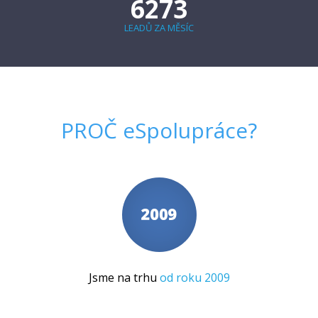
6273
LEADŮ ZA MĚSÍC
PROČ
eSpolupráce
?
Jsme na trhu
od roku 2009