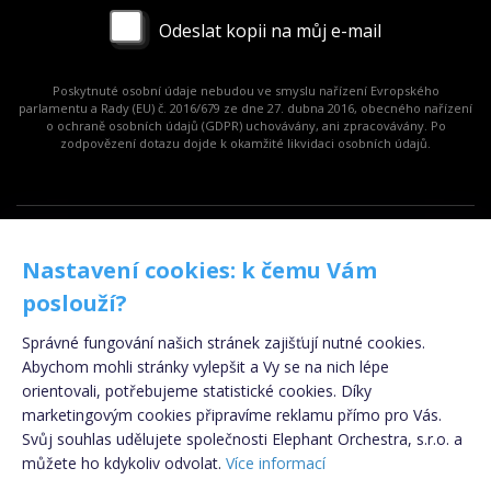
Odeslat kopii na můj e-mail
Poskytnuté osobní údaje nebudou ve smyslu nařízení Evropského
parlamentu a Rady (EU) č. 2016/679 ze dne 27. dubna 2016, obecného nařízení
o ochraně osobních údajů (GDPR) uchovávány, ani zpracovávány. Po
zodpovězení dotazu dojde k okamžité likvidaci osobních údajů.
Copyright © 2009 - 2024 - eSpolupráce.cz,
Nastavení cookies: k čemu Vám
provozovatelem je Elephant Orchestra s.r.o., součástí
Klik.cz & ePojisteni.cz s.r.o.
poslouží?
Informace o souborech cookies
|
Podmínky
Správné fungování našich stránek zajišťují nutné cookies.
zpracování osobních údajů
Abychom mohli stránky vylepšit a Vy se na nich lépe
Kontakt
|
Odhlášení z newsletteru
orientovali, potřebujeme statistické cookies. Díky
marketingovým cookies připravíme reklamu přímo pro Vás.
Svůj souhlas udělujete společnosti Elephant Orchestra, s.r.o. a
Registrujte se
ZDARMA
!
můžete ho kdykoliv odvolat.
Více informací