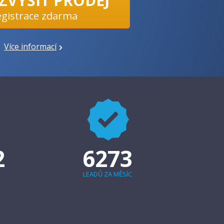
 ZVÝŠIT PRODEJ
egistrace zdarma
Více informací
2
6273
LEADŮ ZA MĚSÍC