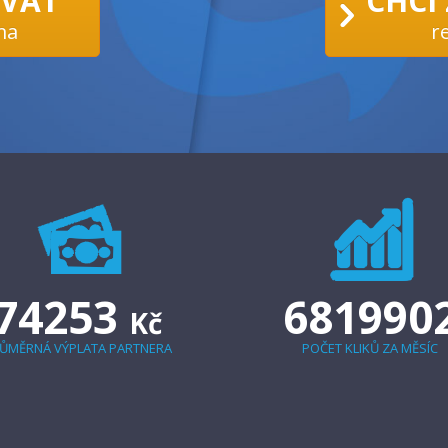
ÁVAT
CHCI
ma
r
74253
681990
Kč
ŮMĚRNÁ VÝPLATA PARTNERA
POČET KLIKŮ ZA MĚSÍC