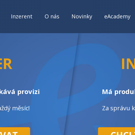
Inzerent
O nás
Novinky
eAcademy
ER
I
kává provizi
Má produk
ždý měsíc!
Za správu 