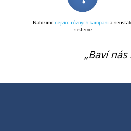
Nabízíme
nejvíce různých kampaní
a neustál
rosteme
„Baví nás 