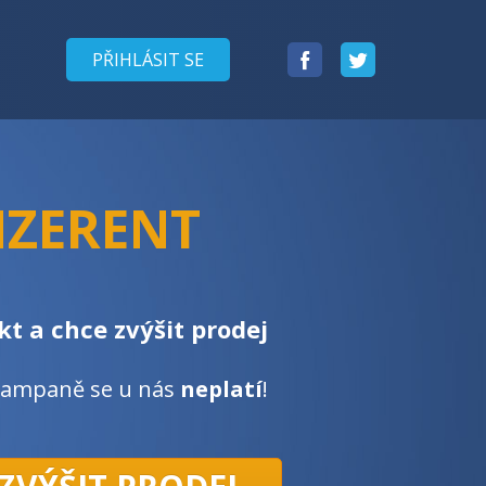
Facebook
Twitter
PŘIHLÁSIT SE
NZERENT
t a chce zvýšit prodej
kampaně se u nás
neplatí
!