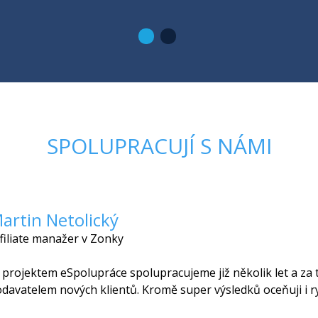
SPOLUPRACUJÍ S NÁMI
artin Netolický
filiate manažer v Zonky
 projektem eSpolupráce spolupracujeme již několik let a za
davatelem nových klientů. Kromě super výsledků oceňuji i ryc