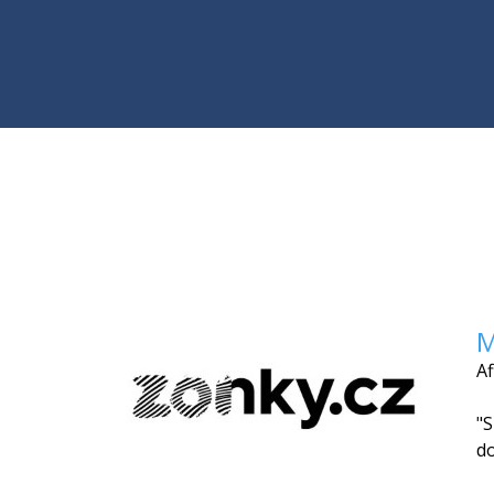
M
Af
"S
do