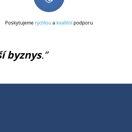
Poskytujeme
rychlou
a
kvalitní
podporu
ší byznys
.”