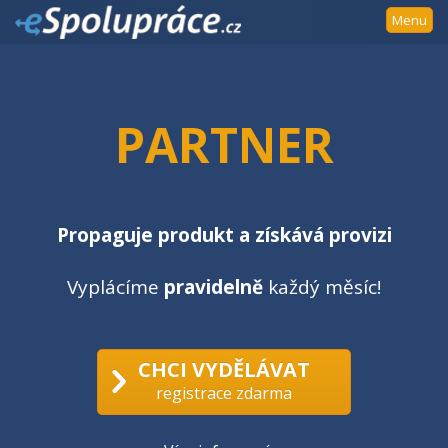
Přejít
Menu
k
navigaci
Přejít
na
PARTNER
obsah
Přejít
k
postrannímu
sloupci
Propaguje produkt a získává provizi
Klávesové
zkratky
Vyplácíme
pravidelně
každý měsíc!
CHCI VYDĚLÁVAT
registrace zdarma