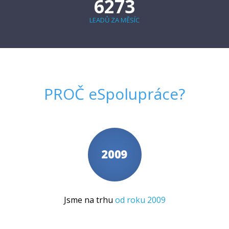
6273
LEADŮ ZA MĚSÍC
PROČ
eSpolupráce
?
Jsme na trhu
od roku 2009