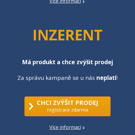
Více informací
INZERENT
Má produkt a chce zvýšit prodej
Za správu kampaně se u nás
neplatí
!
CHCI ZVÝŠIT PRODEJ
registrace zdarma
Více informací