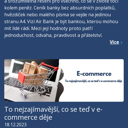
a srozumitelná řešení pro všechno, co se v životě točí
kolem peněz. Ceník banky bez absurdních poplatků,
hvězdiček nebo malého písma se vejde na jedinou
stranu A4. Vizí Air Bank je být bankou, kterou mohou
mít lidé rádi. Mezi její hodnoty proto patří
jednoduchost, odvaha, pravdivost a přátelství.
Více
To nejzajímavější, co se teď v e-
commerce děje
18.12.2023