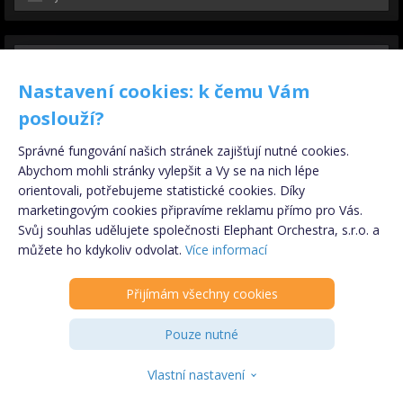
Nastavení cookies: k čemu Vám
poslouží?
Správné fungování našich stránek zajišťují nutné cookies.
Abychom mohli stránky vylepšit a Vy se na nich lépe
orientovali, potřebujeme statistické cookies. Díky
marketingovým cookies připravíme reklamu přímo pro Vás.
Svůj souhlas udělujete společnosti Elephant Orchestra, s.r.o. a
Registrujte se
ZDARMA
!
můžete ho kdykoliv odvolat.
Více informací
Přijímám všechny cookies
PARTNER
Pouze nutné
INZERENT
Vlastní nastavení