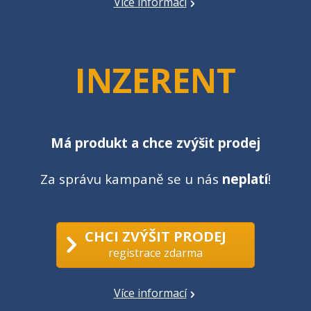
Více informací
INZERENT
Má produkt a chce zvýšit prodej
Za správu kampaně se u nás
neplatí
!
CHCI ZVÝŠIT PRODEJ
registrace zdarma
Více informací