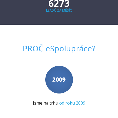
6273
LEADŮ ZA MĚSÍC
PROČ
eSpolupráce
?
Jsme na trhu
od roku 2009