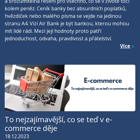
a srozumitelná řešení pro všechno, co se v životě točí
kolem peněz. Ceník banky bez absurdních poplatků,
hvězdiček nebo malého písma se vejde na jedinou
stranu A4. Vizí Air Bank je být bankou, kterou mohou
mít lidé rádi. Mezi její hodnoty proto patří
jednoduchost, odvaha, pravdivost a přátelství.
Více
To nejzajímavější, co se teď v e-
commerce děje
18.12.2023