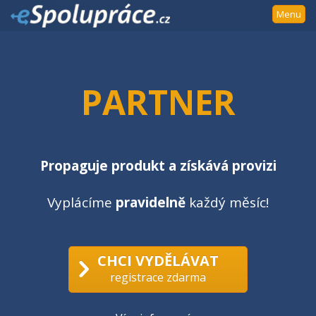
Přejít
Menu
k
navigaci
Přejít
na
PARTNER
obsah
Přejít
k
postrannímu
sloupci
Propaguje produkt a získává provizi
Klávesové
zkratky
Vyplácíme
pravidelně
každý měsíc!
CHCI VYDĚLÁVAT
registrace zdarma