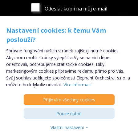
Odeslat kopii na můj e-mail
Poskytnuté osobní údaje nebudou ve smyslu nařízení Evropského
Nastavení cookies: k čemu Vám
parlamentu a Rady (EU) č. 2016/679 ze dne 27. dubna 2016, obecného nařízení
o ochraně osobních údajů (GDPR) uchovávány, ani zpracovávány. Po
poslouží?
zodpovězení dotazu dojde k okamžité likvidaci osobních údajů.
Správné fungování našich stránek zajišťují nutné cookies.
Abychom mohli stránky vylepšit a Vy se na nich lépe
orientovali, potřebujeme statistické cookies. Díky
Copyright © 2009 - 2024 - eSpolupráce.cz,
marketingovým cookies připravíme reklamu přímo pro Vás.
provozovatelem je Elephant Orchestra s.r.o., součástí
Svůj souhlas udělujete společnosti Elephant Orchestra, s.r.o. a
Registrujte se
ZDARMA
!
Klik.cz & ePojisteni.cz s.r.o.
můžete ho kdykoliv odvolat.
Více informací
Informace o souborech cookies
|
Podmínky
zpracování osobních údajů
Přijímám všechny cookies
PARTNER
Kontakt
|
Odhlášení z newsletteru
Pouze nutné
INZERENT
Vlastní nastavení