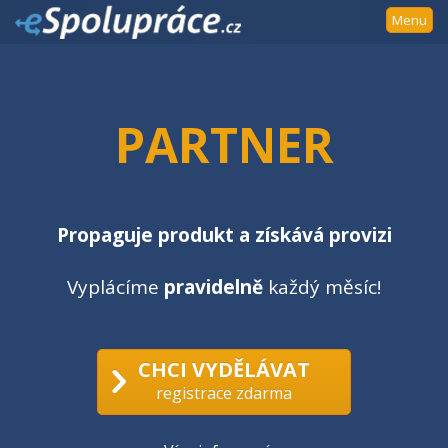
Přejít
Menu
k
navigaci
Přejít
na
PARTNER
obsah
Přejít
k
postrannímu
sloupci
Propaguje produkt a získává provizi
Klávesové
zkratky
Vyplácíme
pravidelně
každý měsíc!
CHCI VYDĚLÁVAT
registrace zdarma