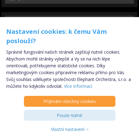
Nastavení cookies: k čemu Vám
poslouží?
Správné fungování našich stránek zajišťují nutné cookies.
Abychom mohli stránky vylepšit a Vy se na nich lépe
orientovali, potřebujeme statistické cookies. Díky
marketingovým cookies připravíme reklamu přímo pro Vás.
Svůj souhlas udělujete společnosti Elephant Orchestra, s.r.o. a
Registrujte se
ZDARMA
!
můžete ho kdykoliv odvolat.
Více informací
Přijímám všechny cookies
PARTNER
Pouze nutné
INZERENT
Vlastní nastavení