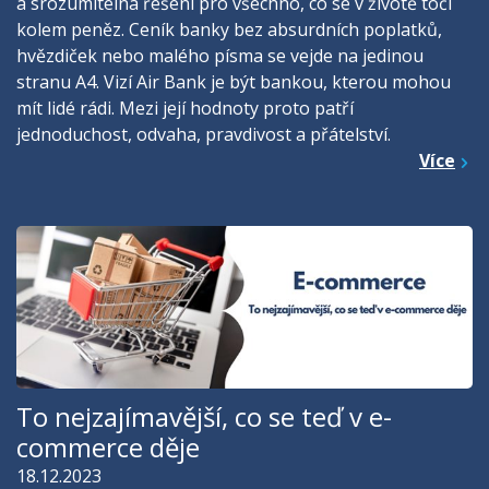
a srozumitelná řešení pro všechno, co se v životě točí
kolem peněz. Ceník banky bez absurdních poplatků,
hvězdiček nebo malého písma se vejde na jedinou
stranu A4. Vizí Air Bank je být bankou, kterou mohou
mít lidé rádi. Mezi její hodnoty proto patří
jednoduchost, odvaha, pravdivost a přátelství.
Více
To nejzajímavější, co se teď v e-
commerce děje
18.12.2023