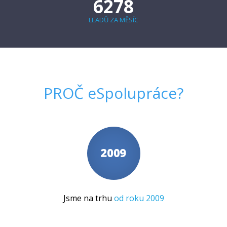
6278
LEADŮ ZA MĚSÍC
PROČ
eSpolupráce
?
Jsme na trhu
od roku 2009