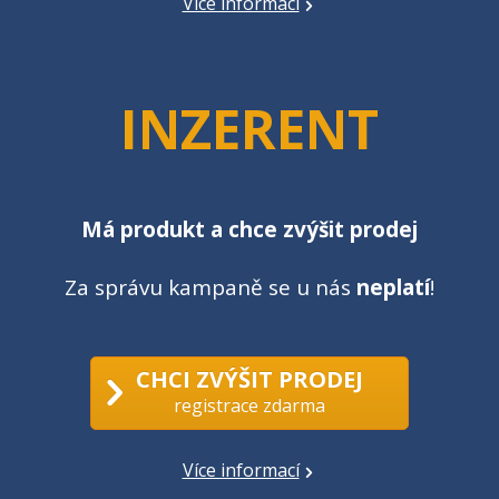
Více informací
INZERENT
Má produkt a chce zvýšit prodej
Za správu kampaně se u nás
neplatí
!
CHCI ZVÝŠIT PRODEJ
registrace zdarma
Více informací