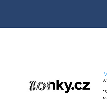
M
Af
"S
do