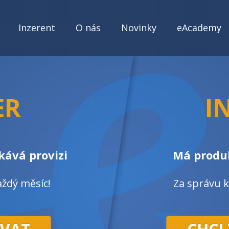
Inzerent
O nás
Novinky
eAcademy
ER
I
kává provizi
Má produk
ždý měsíc!
Za správu 