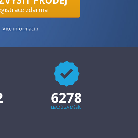
 ZVÝŠIT PRODEJ
egistrace zdarma
Více informací
2
6278
LEADŮ ZA MĚSÍC