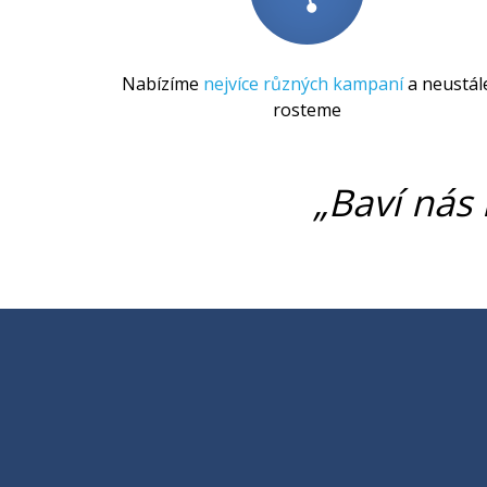
Nabízíme
nejvíce různých kampaní
a neustál
rosteme
„Baví nás 