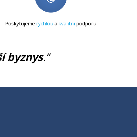
Poskytujeme
rychlou
a
kvalitní
podporu
ší byznys
.”