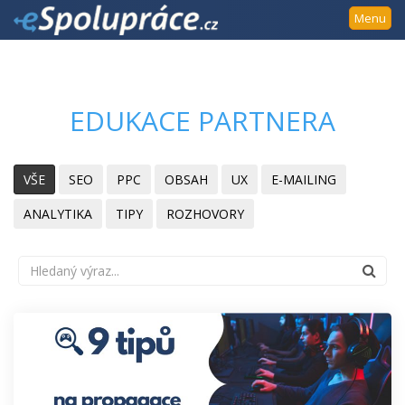
Přejít
Menu
k
navigaci
Přejít
na
EDUKACE PARTNERA
obsah
Přejít
k
VŠE
SEO
PPC
OBSAH
UX
E-MAILING
postrannímu
sloupci
ANALYTIKA
TIPY
ROZHOVORY
Klávesové
zkratky